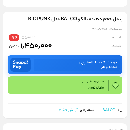
ریمل حجم دهنده بالکو BALCO مدل BIG PUNK
شناسه کالا:
VP-29508
1550000
تخفیف:
6
%
1,450,000
تومان
قیمت:
خرید در ۴ قسط با اسنپ‌پی
ماهانه
تومان
خرید در 4 قسط با ترب پی
ماهانه
تومان
BALCO
آرایش چشم
برند:
دسته بندی: