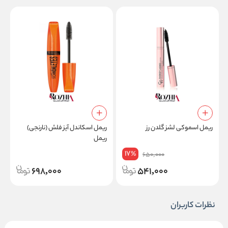
ریمل اسموکی لشز گلدن رز
ریمل اسکاندل آیز فلش (نارنجی)
ریمل
e
17
%
650,000
698,000
541,000
نظرات کاربران