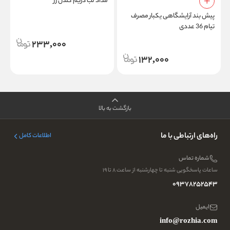
مداد لب دریم گلدن رز
پیش بند آرایشگاهی یکبار مصرف
پ
تیام 36 عددی
233,000
132,000
بازگشت به بالا
راه‌های ارتباطی با ما
اطلاعات کامل
شماره تماس
ساعات پاسخگویی شنبه تا چهارشنبه از ساعت ۸ تا ۱۹
09378252543
ایمیل
info@rozhia.com