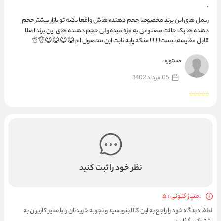
.
ریمل های این برند مخصوصا حجم دهنده هاش واقعا یکیه تو بازار بیشتر حجم
دهده ها یک حالت مصنوعی به مژه میده ولی حجم دهنده های این برند اصلا
قابل مقایسه نیست!!!!!!! منکه پایه ثابت این محصول ام 😃😃😃😃👌👌
مستوره .
05 مرداد 1402
نظر خود را ثبت کنید
امتیاز کنونی : 5
لطفا دیدگاه خود را راجع به این کالا بنویسید و تجربه خریدتان را با سایر کاربران به