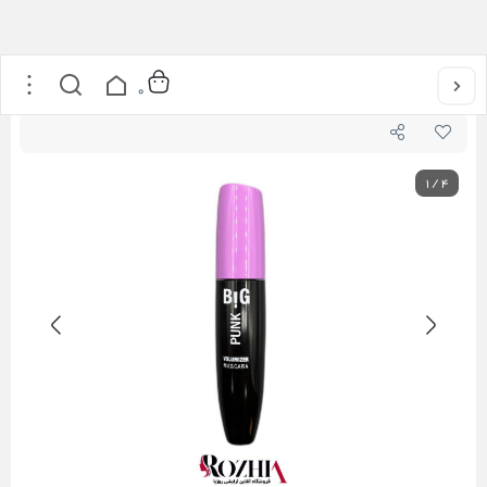
خانه
/
آرایشی
/
آرایش چشم
/
ریمل حجم دهنده بالکو BALCO مدل BIG PUNK
0
1
/
4