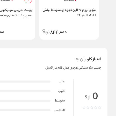
مژه والیوم ۲۰ لاین قهوه ای متوسط تیلش
پوست تمرینی سیلیکونی
TLASH فر CC
بعدی جفت ۲ عد
مژه و تاتو
00
844,000
امتیاز کاربران به:
چسب مژه مشکی ردچری مدل قلم دار 5میل
عالی
خوب
0
از 5
متوسط
نامناسب