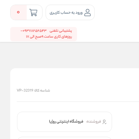
0
ورود به حساب کاربری
پشتیبانی تلفنی
09378252543-
روزهای کاری ساعت 9صبح الی 17
شناسه کالا:
VP-32319
فروشنده:
فروشگاه اینترنتی روژیا