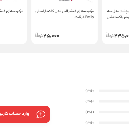
 چشم مدل سه
مژه ریسه ای فیشر لاین مدل کات‌دار امیلی
مژه ریسه ای فی
دی مخصوص اکستنشن
Emily فر ثابت
45,000
435,0
)
(0
0
%
)
(0
0
%
)
(0
0
%
وارد حساب کارب
)
(0
0
%