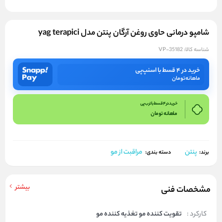
شامپو درمانی حاوی روغن آرگان پنتن مدل yag terapici
شناسه کالا:
VP-35182
خرید در ۴ قسط با اسنپ‌پی
ماهانه
تومان
خرید در 4 قسط با ترب پی
ماهانه
تومان
پنتن
مراقبت از مو
برند:
دسته بندی:
بیشتر
مشخصات فنی
کارکرد :
تقویت کننده مو تغذیه کننده مو