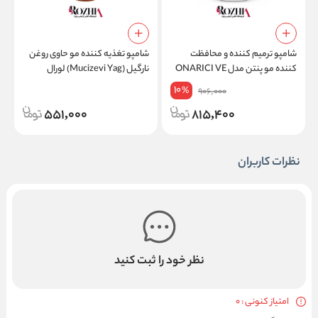
شامپو ترمیم کننده و محافظت
شامپو تغذیه کننده مو حاوی روغن
ژ
کننده مو پنتن مدل ONARICI VE
نارگیل (Mucizevi Yag) لورال
KORUYUCU
10
%
906,000
r
551,000
815,400
نظرات کاربران
نظر خود را ثبت کنید
امتیاز کنونی : 0