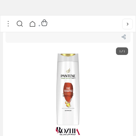
خانه
/
مراقبت از مو
/
شامپو درمانی حاوی روغن آرگان پنتن مدل yag terapici
0
1
/
1