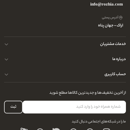
info@rozhia.com
آدرس پستی
اراک - جهان پناه
خدمات مشتریان
حریم خصوصی کاربران
درباره ما
راهنمای قوانین و مقررات
سوالات متداول
حساب کاربری
تماس با ما
آدرس فروشگاه
سوالات متداول
سفارشات شما
نحوه ارسال کالا
از آخرین تخفیف‌ها و جدیدترین کالاها مطلع شوید
لیست علاقه‌مندی
نحوه بازگشت کالا
حساب کاربری
ثبت
درباره ما
ما را در شبکه‌های اجتماعی دنبال کنید