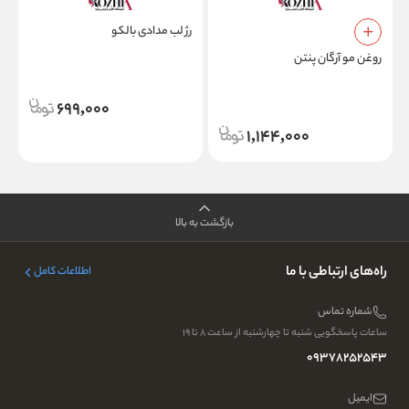
رژ لب مدادی بالکو
روغن مو آرگان پنتن
ر
699,000
1,144,000
بازگشت به بالا
راه‌های ارتباطی با ما
اطلاعات کامل
شماره تماس
ساعات پاسخگویی شنبه تا چهارشنبه از ساعت ۸ تا ۱۹
09378252543
ایمیل