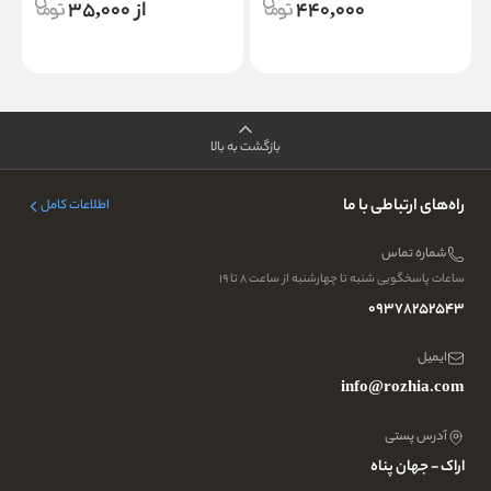
440,000
از 35,000
بازگشت به بالا
راه‌های ارتباطی با ما
اطلاعات کامل
شماره تماس
ساعات پاسخگویی شنبه تا چهارشنبه از ساعت ۸ تا ۱۹
09378252543
ایمیل
info@rozhia.com
آدرس پستی
اراک - جهان پناه