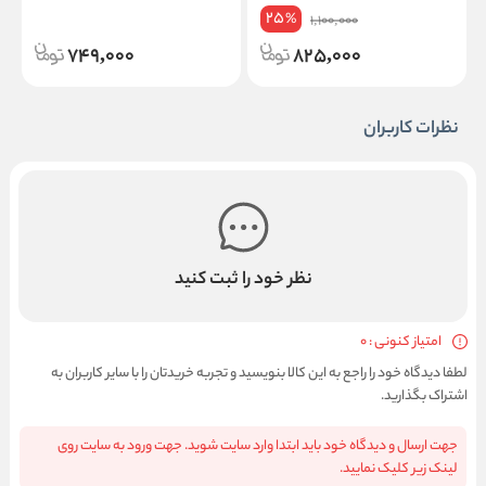
Advanced Care Invisible Dry
Sexy Bouquet حجم 150 میلی لیتر
25
%
1,100,000
حجم 250 میلی لیتر
749,000
825,000
نظرات کاربران
نظر خود را ثبت کنید
امتیاز کنونی : 0
لطفا دیدگاه خود را راجع به این کالا بنویسید و تجربه خریدتان را با سایر کاربران به
اشتراک بگذارید.
جهت ارسال و دیدگاه خود باید ابتدا وارد سایت شوید. جهت ورود به سایت روی
لینک زیر کلیک نمایید.