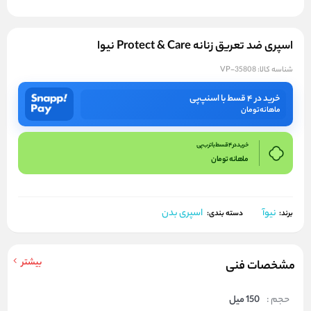
اسپری ضد تعریق زنانه Protect & Care نیوا
شناسه کالا:
VP-35808
خرید در ۴ قسط با اسنپ‌پی
ماهانه
تومان
خرید در 4 قسط با ترب پی
ماهانه
تومان
نیوآ
اسپری بدن
برند:
دسته بندی:
بیشتر
مشخصات فنی
حجم :
150 میل