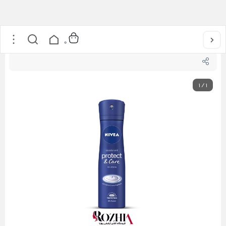
خانه
/
عطر و ادکلن
/
اسپری بدن
/
اسپری ضد تعریق زنانه Protect & Care نیوا
0
1
/
1