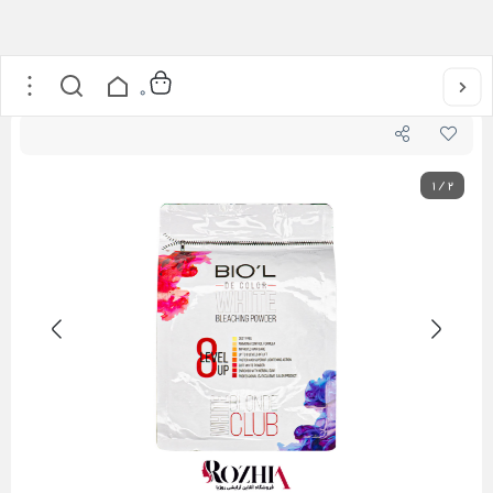
خانه
/
مراقبت از مو
/
پودر دکلره بیول 1500 گرمی
0
1
/
2