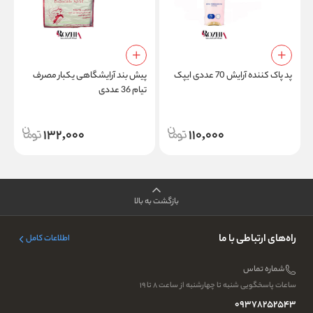
پ
پد پاک کننده آرایش 70 عددی ایپک
پیش بند آرایشگاهی یکبار مصرف
تیام 36 عددی
132,000
110,000
بازگشت به بالا
راه‌های ارتباطی با ما
اطلاعات کامل
شماره تماس
ساعات پاسخگویی شنبه تا چهارشنبه از ساعت ۸ تا ۱۹
09378252543