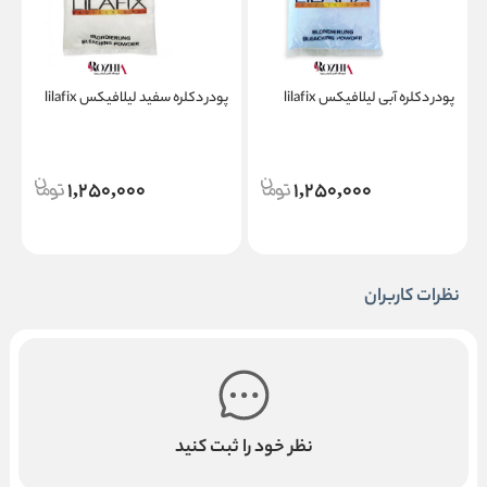
پودر دکلره آبی لیلافیکس lilafix
پودر دکلره سفید لیلافیکس lilafix
پ
1,250,000
1,250,000
نظرات کاربران
نظر خود را ثبت کنید