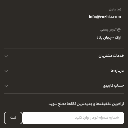
ایمیل
info@rozhia.com
آدرس پستی
اراک - جهان پناه
خدمات مشتریان
حریم خصوصی کاربران
درباره ما
راهنمای قوانین و مقررات
سوالات متداول
حساب کاربری
تماس با ما
آدرس فروشگاه
سوالات متداول
سفارشات شما
نحوه ارسال کالا
از آخرین تخفیف‌ها و جدیدترین کالاها مطلع شوید
لیست علاقه‌مندی
نحوه بازگشت کالا
حساب کاربری
ثبت
درباره ما