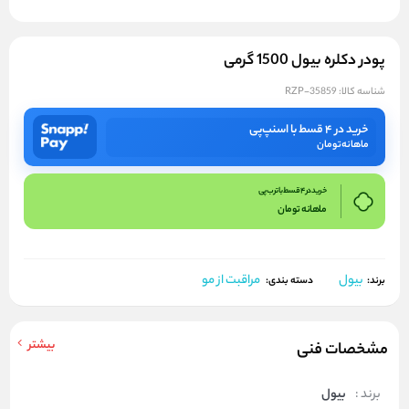
پودر دکلره بیول 1500 گرمی
شناسه کالا:
RZP-35859
خرید در ۴ قسط با اسنپ‌پی
ماهانه
تومان
خرید در 4 قسط با ترب پی
ماهانه
تومان
بیول
مراقبت از مو
برند:
دسته بندی:
بیشتر
مشخصات فنی
برند :
بیول