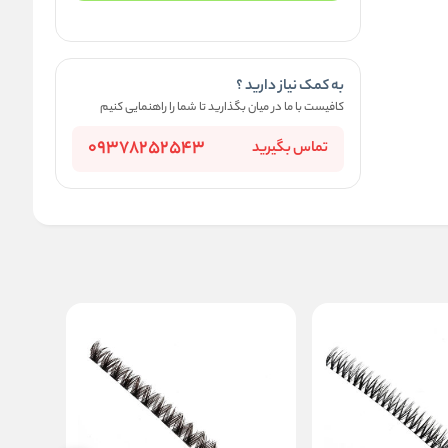
به کمک نیاز دارید ؟
کافیست با ما در میان بگذارید تا شما را راهنمایی کنیم
09378252543
تماس بگیرید