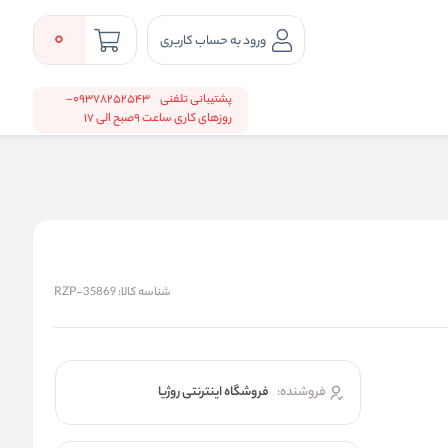
0
ورود به حساب کاربری
پشتیبانی تلفنی
09378252543-
روزهای کاری ساعت 9صبح الی 17
شناسه کالا:
RZP-35869
فروشنده:
فروشگاه اینترنتی روژیا