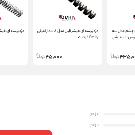
 چشم مدل سه
مژه ریسه ای فیشر لاین مدل کات‌دار امیلی
مژه ریسه ای فی
دی مخصوص اکستنشن
Emily فر ثابت
45,000
435,0
)
(0
0
%
)
(0
0
%