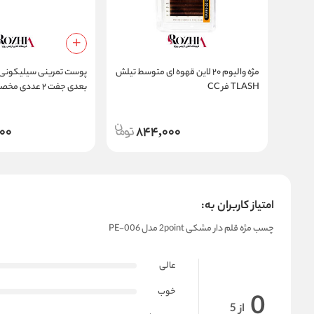
مژه والیوم ۲۰ لاین قهوه ای متوسط تیلش
پوست تمرینی سیلیکونی
TLASH فر CC
بعدی جفت ۲ عد
مژه و تاتو
00
844,000
امتیاز کاربران به:
چسب مژه قلم دار مشکی 2point مدل PE-006
عالی
خوب
0
از 5