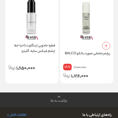
قطره جادویی اینگلوت (احیا خط
چشم.فیکس سایه. گلیتر)
پرایمر مخملی صورت بالکو BALCO
ک
س
18
1,650,000
%
2,100,000
1,716,000
بازگشت به بالا
راه‌های ارتباطی با ما
اطلاعات کامل