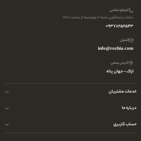
شماره تماس
ساعات پاسخگویی شنبه تا چهارشنبه از ساعت ۸ تا ۱۹
09378252543
ایمیل
info@rozhia.com
آدرس پستی
اراک - جهان پناه
خدمات مشتریان
حریم خصوصی کاربران
درباره ما
راهنمای قوانین و مقررات
سوالات متداول
حساب کاربری
تماس با ما
آدرس فروشگاه
سوالات متداول
سفارشات شما