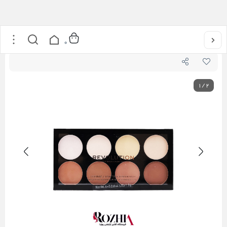
خانه
/
آرایشی
/
آرایش صورت
/
پالت کانتور پودری Iconic Lights & Contour رولوشن
0
1
/
2