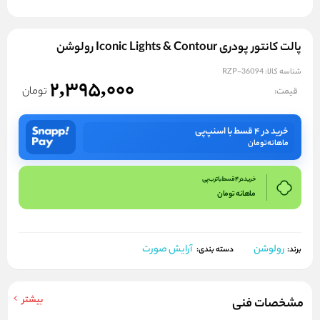
پالت کانتور پودری Iconic Lights & Contour رولوشن
شناسه کالا:
RZP-36094
2,395,000
تومان
قیمت:
خرید در ۴ قسط با اسنپ‌پی
ماهانه
تومان
خرید در 4 قسط با ترب پی
ماهانه
تومان
رولوشن
آرایش صورت
برند:
دسته بندی:
بیشتر
مشخصات فنی