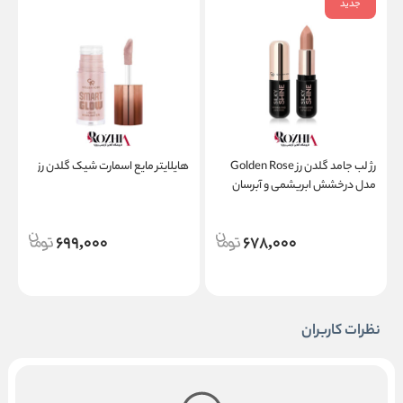
جدید
رژ لب جامد گلدن رز Golden Rose
هایلایتر مایع اسمارت شیک گلدن رز
مدل درخشش ابریشمی و آبرسان
Silky Shine Hydrating Lipstick
d
699,000
678,000
نظرات کاربران