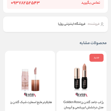
09378252543
تماس بگیرید
فروشنده:
فروشگاه اینترنتی روژیا
محصولات مشابه
جدید
رژ لب جامد گلدن رز Golden Rose
هایلایتر مایع اسمارت شیک گلدن رز
مدل درخشش ابریشمی و آبرسان