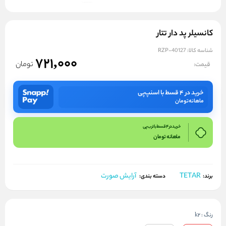
کانسیلر پد دار تتار
شناسه کالا:
RZP-40127
721,000
تومان
قیمت:
خرید در ۴ قسط با اسنپ‌پی
ماهانه
تومان
خرید در 4 قسط با ترب پی
ماهانه
تومان
TETAR
آرایش صورت
برند:
دسته بندی:
رنگ
:
k2