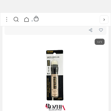
خانه
/
آرایشی
/
آرایش صورت
/
کانسیلر پد دار تتار
0
1
/
1