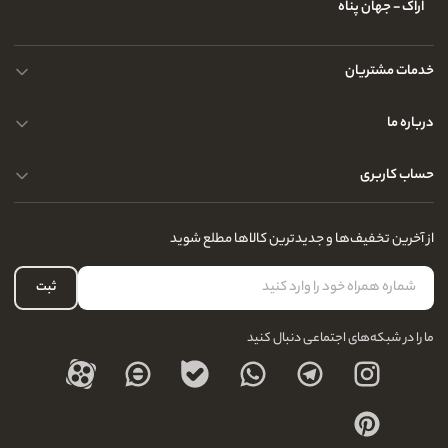
اراک - جهان پناه
خدمات مشتریان
حریم خصوصی کاربران
درباره ما
راهنمای قوانین و مقررات
سوالات متداول
حساب کاربری
تماس با ما
آدرس فروشگاه
سوالات متداول
سفارشات شما
نحوه ارسال کالا
از آخرین تخفیف‌ها و جدیدترین کالاها مطلع شوید
لیست علاقه‌مندی
نحوه بازگشت کالا
حساب کاربری
ثبت
درباره ما
ما را در شبکه‌های اجتماعی دنبال کنید