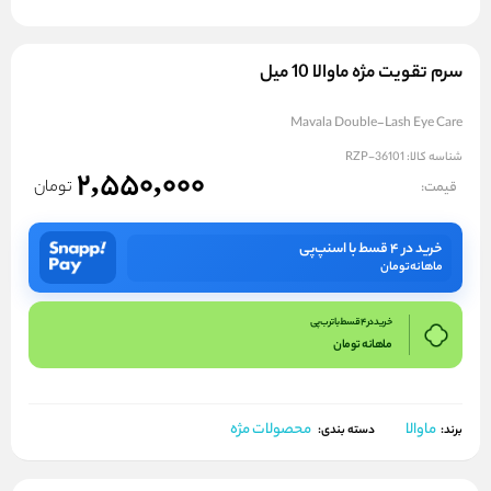
سرم تقویت مژه ماوالا 10 میل
Mavala Double-Lash Eye Care
شناسه کالا:
RZP-36101
2,550,000
تومان
قیمت:
خرید در ۴ قسط با اسنپ‌پی
ماهانه
تومان
خرید در 4 قسط با ترب پی
ماهانه
تومان
ماوالا
محصولات مژه
برند:
دسته بندی: