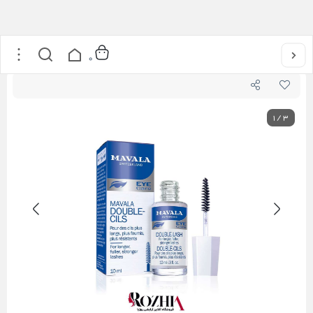
خانه
/
محصولات مژه
/
سرم تقویت مژه ماوالا 10 میل
0
1
/
3