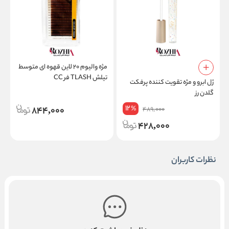
مژه والیوم ۲۰ لاین قهوه ای متوسط
تیلش TLASH فر CC
ژل ابرو و مژه تقویت کننده پرفکت
پ
گلدن رز
م
12
844,000
%
489,000
428,000
نظرات کاربران