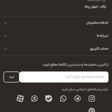
آدرس پستی
اراک - جهان پناه
خدمات مشتریان
حریم خصوصی کاربران
درباره ما
راهنمای قوانین و مقررات
سوالات متداول
حساب کاربری
تماس با ما
آدرس فروشگاه
سوالات متداول
سفارشات شما
نحوه ارسال کالا
از آخرین تخفیف‌ها و جدیدترین کالاها مطلع شوید
لیست علاقه‌مندی
نحوه بازگشت کالا
حساب کاربری
ثبت
درباره ما
ما را در شبکه‌های اجتماعی دنبال کنید