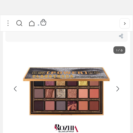
خانه
/
آرایشی
/
آرایش صورت
/
پالت سایه 18 رنگ EMPOWERED هدی بیوتی
0
1
/
5