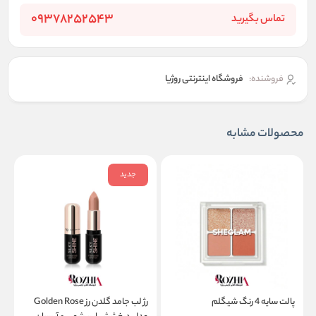
09378252543
تماس بگیرید
فروشنده:
فروشگاه اینترنتی روژیا
محصولات مشابه
جدید
پالت سایه 4 رنگ شیگلم
رژ لب جامد گلدن رز Golden Rose
ه