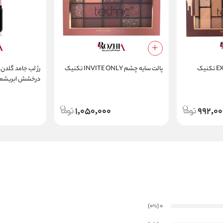
پالت سایه چشم INVITE ONLY تکنیک
rating Lipstick
1,050,000
992,00
)
(0
0
%