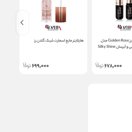
رژ لب جامد گلدن رز Golden Rose مدل
هایلایتر مایع اسمارت شیک گلدن رز
درخشش ابریشمی و آبرسان Silky Shine
Hyd
رنگدانه فشر
699,000
678,000
پالت سایه چشم peanut
butter & jelly تکنیک
ناموجود