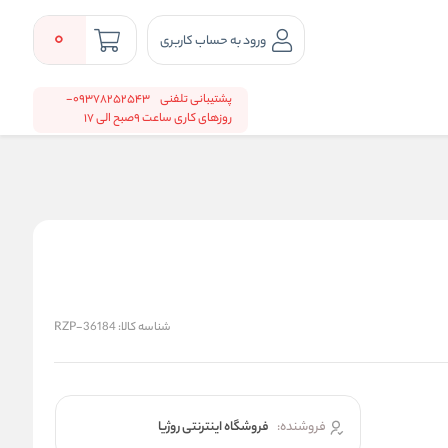
0
ورود به حساب کاربری
پشتیبانی تلفنی
09378252543-
روزهای کاری ساعت 9صبح الی 17
شناسه کالا:
RZP-36184
فروشنده:
فروشگاه اینترنتی روژیا