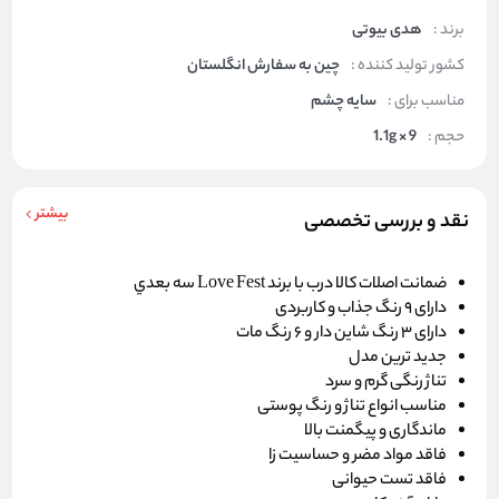
برند :
هدی بیوتی
کشور تولید کننده :
چین به سفارش انگلستان
مناسب برای :
سایه چشم
حجم :
1.1g × 9
بیشتر
نقد و بررسی تخصصی
ضمانت اصلات كالا درب با برند Love Fest سه بعدي
دارای 9 رنگ جذاب و کاربردی
دارای 3 رنگ شاین دار و 6 رنگ مات
جديد ترين مدل
تناژ رنگی گرم و سرد
مناسب انواع تناژ و رنگ پوستی
ماندگاری و پیگمنت بالا
فاقد مواد مضر و حساسیت زا
فاقد تست حیوانی