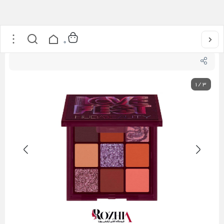
خانه
/
آرایشی
/
آرایش صورت
/
پالت سایه LOVE FEST هدی بیوتی
0
1
/
3