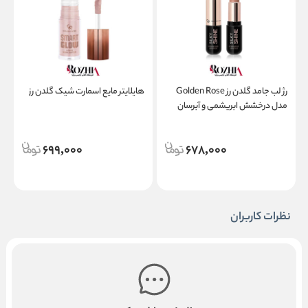
رژ لب جامد گلدن رز Golden Rose
هایلایتر مایع اسمارت شیک گلدن رز
مدل درخشش ابریشمی و آبرسان
Silky Shine Hydrating Lipstick
d
699,000
678,000
نظرات کاربران