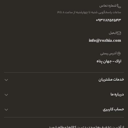
شماره تماس
ساعات پاسخگویی شنبه تا چهارشنبه از ساعت ۸ تا ۱۹
09378252543
ایمیل
info@rozhia.com
آدرس پستی
اراک - جهان پناه
خدمات مشتریان
حریم خصوصی کاربران
درباره ما
راهنمای قوانین و مقررات
سوالات متداول
حساب کاربری
تماس با ما
آدرس فروشگاه
سوالات متداول
سفارشات شما
نحوه ارسال کالا
از آخرین تخفیف‌ها و جدیدترین کالاها مطلع شوید