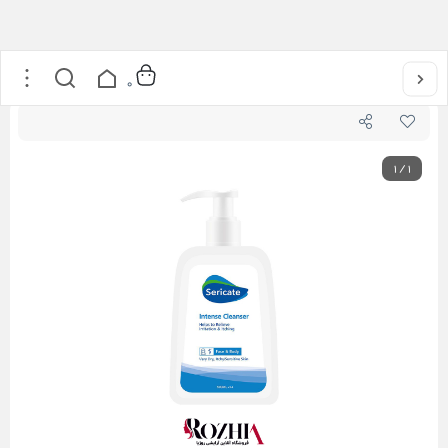
خانه
/
مراقبت از پوست
/
شوینده کرمی قوی سری کیت
0
1
/
1