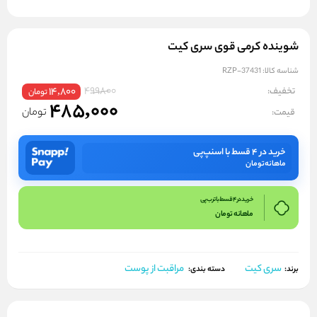
شوینده کرمی قوی سری کیت
شناسه کالا:
RZP-37431
499800
تخفیف:
14,800
تومان
485,000
تومان
قیمت:
خرید در ۴ قسط با اسنپ‌پی
ماهانه
تومان
خرید در 4 قسط با ترب پی
ماهانه
تومان
سری کیت
مراقبت از پوست
برند:
دسته بندی: