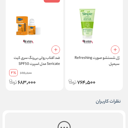
ژل شستشو صورت Refreshing
ضد آفتاب رولی بی‌رنگ سری کیت
ض
سیمپل
Sericate مدل اسپرت SPF50
مقاوم در برابر تعریق حجم 50 میل
2
%
699,800
پ
683,000
764,500
نظرات کاربران