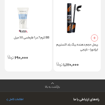
BB کرم 7 در 1 فارماسی 50 میل
ریمل حجم دهنده بیگ بلد اکستریم
م
ایزادورا - نارنجی
م
ن
690,000
1,170,000
بازگشت به بالا
راه‌های ارتباطی با ما
اطلاعات کامل