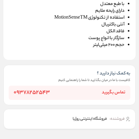
با طبع معتدل
دارای رایحه ملایم
استفاده از تکنولوژی MotionSenseTM
آنتی باکتریال
فاقد الکل
سازگار با انواع پوست
حجم 200 میلی‌لیتر
به کمک نیاز دارید ؟
کافیست با ما در میان بگذارید تا شما را راهنمایی کنیم
09378252543
تماس بگیرید
فروشنده:
فروشگاه اینترنتی روژیا