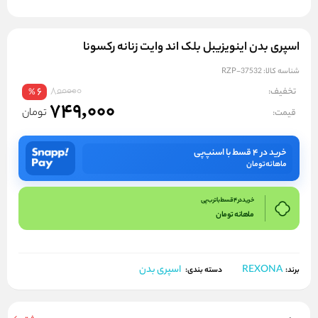
اسپری بدن اینویزیبل بلک اند وایت زنانه رکسونا
شناسه کالا:
RZP-37532
800000
تخفیف:
6
%
749,000
تومان
قیمت:
خرید در ۴ قسط با اسنپ‌پی
ماهانه
تومان
خرید در 4 قسط با ترب پی
ماهانه
تومان
REXONA
اسپری بدن
برند:
دسته بندی: