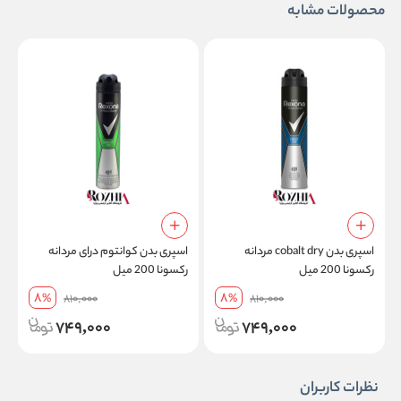
محصولات مشابه
اسپری بدن cobalt dry مردانه
اسپری بدن کوانتوم درای مردانه
ا
رکسونا 200 میل
رکسونا 200 میل
8
8
%
810,000
%
810,000
749,000
749,000
نظرات کاربران