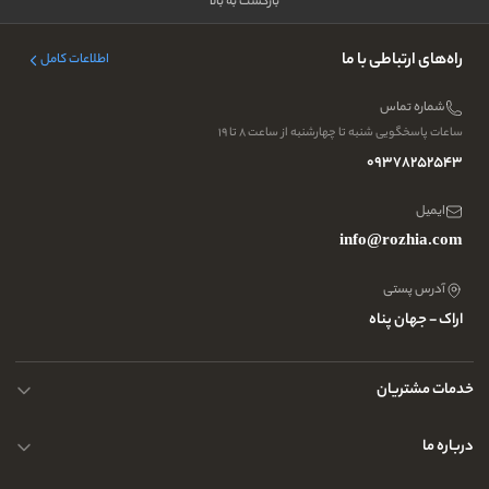
بازگشت به بالا
راه‌های ارتباطی با ما
اطلاعات کامل
شماره تماس
ساعات پاسخگویی شنبه تا چهارشنبه از ساعت ۸ تا ۱۹
09378252543
ایمیل
info@rozhia.com
آدرس پستی
اراک - جهان پناه
خدمات مشتریان
حریم خصوصی کاربران
درباره ما
راهنمای قوانین و مقررات