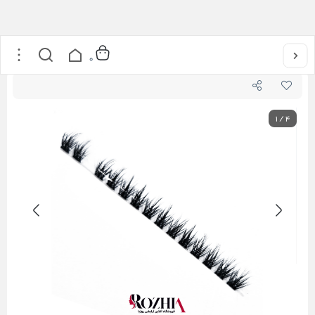
خانه
/
محصولات مژه
/
انواع مژه
/
مژه ریسه ای
/
مژه ریسه ای فیشر مدل مرلین
0
1
/
4