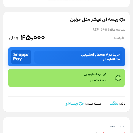
مژه ریسه ای فیشر مدل مرلین
شناسه کالا:
RZP-39698
45,000
تومان
قیمت:
خرید در ۴ قسط با اسنپ‌پی
ماهانه
تومان
خرید در 4 قسط با ترب پی
ماهانه
تومان
ماگما
مژه ریسه ای
برند:
دسته بندی:
سایز
:
10mm