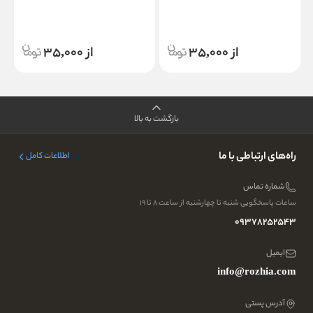
از 35,000
از 35,000
بازگشت به بالا
راه‌های ارتباطی با ما
اطلاعات کامل
شماره تماس
ساعات پاسخگویی شنبه تا چهارشنبه از ساعت ۸ تا ۱۹
09378252543
ایمیل
info@rozhia.com
آدرس پستی