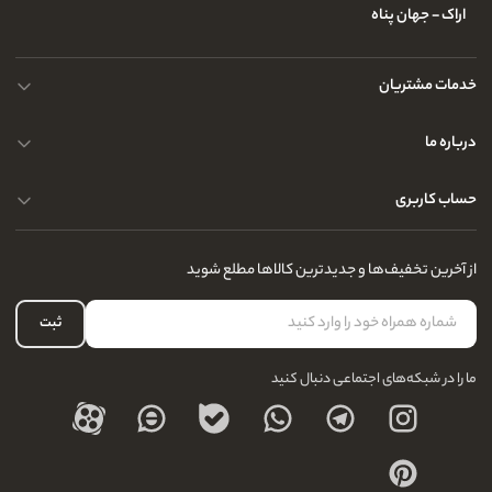
اراک - جهان پناه
خدمات مشتریان
حریم خصوصی کاربران
درباره ما
راهنمای قوانین و مقررات
سوالات متداول
حساب کاربری
تماس با ما
آدرس فروشگاه
سوالات متداول
سفارشات شما
نحوه ارسال کالا
از آخرین تخفیف‌ها و جدیدترین کالاها مطلع شوید
لیست علاقه‌مندی
نحوه بازگشت کالا
حساب کاربری
ثبت
درباره ما
ما را در شبکه‌های اجتماعی دنبال کنید