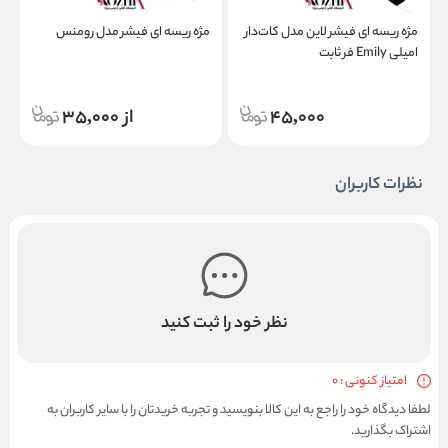
مژه ریسه ای فیشر لاین مدل کات‌دار
مژه ریسه ای فیشر مدل رومنس
م
امیلی Emily فر ثابت
م
45,000
از 35,000
نظرات کاربران
نظر خود را ثبت کنید
امتیاز کنونی : 0
لطفا دیدگاه خود را راجع به این کالا بنویسید و تجربه خریدتان را با سایر کاربران به
اشتراک بگذارید.