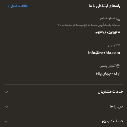
راه‌های ارتباطی با ما
اطلاعات کامل
شماره تماس
ساعات پاسخگویی شنبه تا چهارشنبه از ساعت ۸ تا ۱۹
09378252543
ایمیل
info@rozhia.com
آدرس پستی
اراک - جهان پناه
خدمات مشتریان
حریم خصوصی کاربران
درباره ما
راهنمای قوانین و مقررات
سوالات متداول
حساب کاربری
تماس با ما