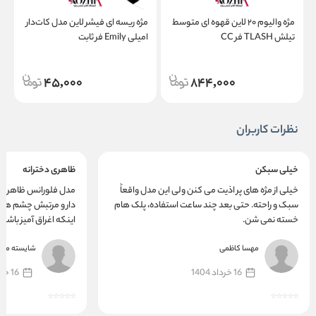
مژه والیوم ۲۰ لاین قهوه ای متوسط
مژه ریسه ای فیشر لاین مدل کات‌دار
م
تیلش TLASH فر CC
امیلی Emily فر ثابت
45,000
844,000
نظرات کاربران
خیلی سبکن
ظاهری دخترانه
خیلی از مژه‌ های پر اذیت می‌ کنن ولی این مدل واقعاً
مدل فلورانس ظاهری خا
سبک و راحته. حتی بعد چند ساعت استفاده، پلک‌ هام
دار و مرتبش چشم‌ هام
خسته نمی‌ شن.
اینکه اغراق‌ آمیز باشه.
مهسا کاظمی
شایسته مهد
16 خرداد 1404
16 خرداد 1404