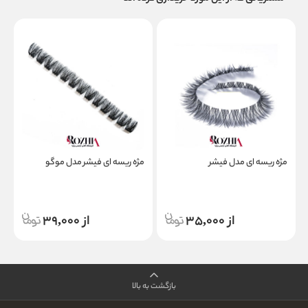
مژه ریسه ای مدل فیشر
مژه ریسه ای فیشر مدل موگو
م
از 35,000
از 39,000
بازگشت به بالا