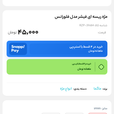
مژه ریسه ای فیشر مدل فلورانس
شناسه کالا:
RZP-39684
45,000
تومان
قیمت:
خرید در ۴ قسط با اسنپ‌پی
ماهانه
تومان
خرید در 4 قسط با ترب پی
ماهانه
تومان
ماگما
انواع مژه
برند:
دسته بندی:
سایز
:
12mm