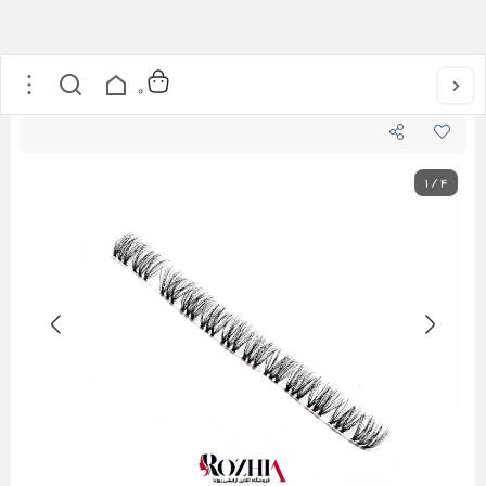
خانه
/
محصولات مژه
/
انواع مژه
/
مژه ریسه ای فیشر مدل فلورانس
0
1
/
4