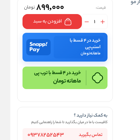
899,000
تومان
قیمت:
افزودن به سبد
خرید در ۴ قسط با
اسنپ‌پی
ماهانه
تومان
خرید در 4 قسط با ترب پی
ماهانه
تومان
به کمک نیاز دارید ؟
کافیست با ما در میان بگذارید تا شما را راهنمایی کنیم
09378252543
تماس بگیرید