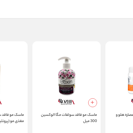
اره هلو و
ماسک مو فاقد سولفات مگا الوکسین
ماسک مو فاقد سو
300 میل
مغذی مو (پروتئی