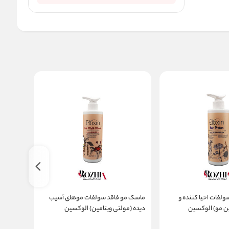
جدید
لفات احیا کننده و
ماسک مو فاقد سولفات موهای آسیب
ژل کرم 
ن مو) الوکسین
دیده (مولتی ویتامین) الوکسین
n
ly Hair