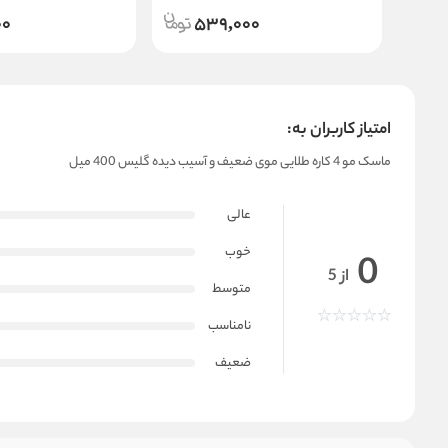
00
539,000
امتیاز کاربران به:
ماسک مو 4 کاره طلایی موی ضعیف و آسیب دیده گلیس 400 میل
عالی
خوب
0
از 5
متوسط
نامناسب
ضعیف