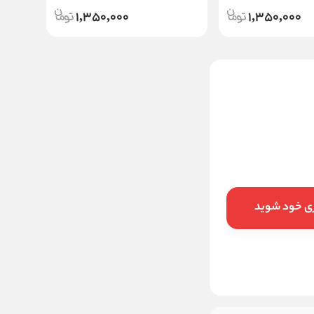
1,350,000
1,350,000
ماسک مو 4 کاره طلایی موی
ضعیف و آسیب دیده گلیس
400 میل
899,000
قیمت:
تومان
افزودن به سبد
ری خود شوید
خرید در ۴ قسط با
اسنپ‌پی
ماهانه
تومان