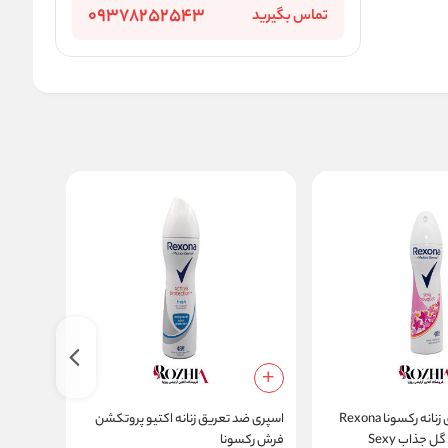
09378252543
تماس بگیرید
اسپری ضد تعریق زنانه رکسونا Rexona
اسپری ضد تعریق زنانه اکتیو پروتکشن
اسپری ب
مدل رایحه دسته گل جذاب Sexy
فرش رکسونا
مردانه رکسون