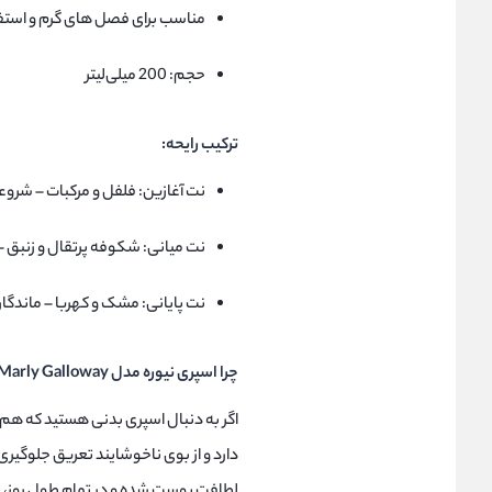
مناسب برای فصل‌ های گرم و استفا
حجم: 200 میلی‌لیتر
ترکیب رایحه:
نت آغازین: فلفل و مرکبات – شروع
نت میانی: شکوفه پرتقال و زنبق 
نت پایانی: مشک و کهربا – ماندگاری
چرا اسپری نیوره مدل Marly Galloway را انتخاب کنیم؟
اگر به دنبال اسپری بدنی هستید که هم 
دارد و از بوی ناخوشایند تعریق جلوگیری
لطافت پوست شده و در تمام طول روز، حس