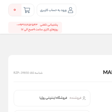
0
ورود به حساب کاربری
پشتیبانی تلفنی
09378252543-
روزهای کاری ساعت 9صبح الی 17
شناسه کالا:
RZP-39850
فروشنده:
فروشگاه اینترنتی روژیا