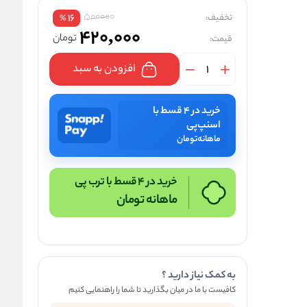
500000
تخفیف:
16
%
420,000
تومان
قیمت:
افزودن به سبد
خرید در ۴ قسط با
اسنپ‌پی
ماهانه
تومان
خرید در 4 قسط با ترب پی
ماهانه
تومان
به کمک نیاز دارید ؟
کافیست با ما در میان بگذارید تا شما را راهنمایی کنیم