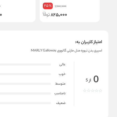
25
%
0
1,100,000
0
825,000
امتیاز کاربران به:
اسپری بدن نیوره مدل مارلی گالووی MARLY Galloway
عالی
خوب
0
از 5
متوسط
نامناسب
ضعیف