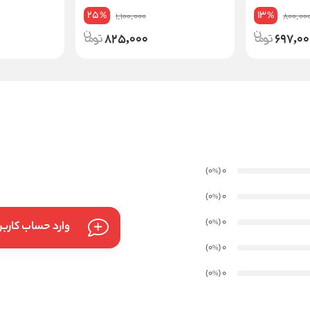
Advanced Care Invisible Dry حجم
Bouquet حجم 150 میلی لیتر
25
13
%
%
1,100,000
800,00
250 میلی لیتر
825,000
697,00
)
(0
0
%
)
(0
0
%
)
(0
0
%
وارد حساب کارب
)
(0
0
%
)
(0
0
%