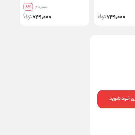
8
%
810,000
749,000
749,000
اسپری بدن نیوره مدل مارلی
گالووی MARLY Galloway
500000
تخفیف:
16
%
420,000
قیمت:
تومان
ری خود شوید
افزودن به سبد
خرید در ۴ قسط با