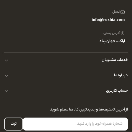
ایمیل
info@rozhia.com
آدرس پستی
اراک - جهان پناه
خدمات مشتریان
حریم خصوصی کاربران
درباره ما
راهنمای قوانین و مقررات
سوالات متداول
حساب کاربری
تماس با ما
آدرس فروشگاه
سوالات متداول
سفارشات شما
نحوه ارسال کالا
از آخرین تخفیف‌ها و جدیدترین کالاها مطلع شوید
لیست علاقه‌مندی
نحوه بازگشت کالا
حساب کاربری
ثبت
درباره ما