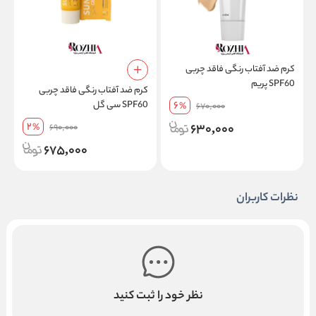
کرم ضد آفتاب رنگی فاقد چربی
SPF60 پریم
کرم ضد آفتاب رنگی فاقد چربی
6
SPF60 سی گل
گ
%
670,000
2
630,000
%
690,000
675,000
نظرات کاربران
نظر خود را ثبت کنید