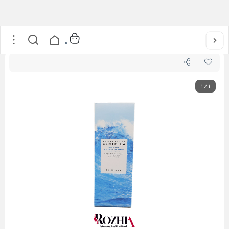
خانه
/
مراقبت از پوست
/
کرم ضد آفتاب آبرسان سنتلا اسکین 1004
0
1
/
1