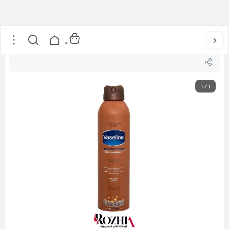
خانه
/
مراقبت از پوست
/
اسپری آبرسان بدن عصاره کاکائو وازلین
0
1
/
1