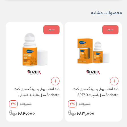
محصولات مشابه
جدید
جدید
ضد آفتاب رولی بی‌رنگ سری کیت
ضد آفتاب رولی بی‌رنگ سری کیت
م
Sericate مدل اسپرت SPF50
Sericate مدل فلوئید فامیلی
مقاوم در برابر تعریق حجم 50 میل
SPF50 فاقد چربی مناسب انواع
پ
2
2
%
699,800
%
699,800
پوست حجم 50 میل
ح
684,000
683,000