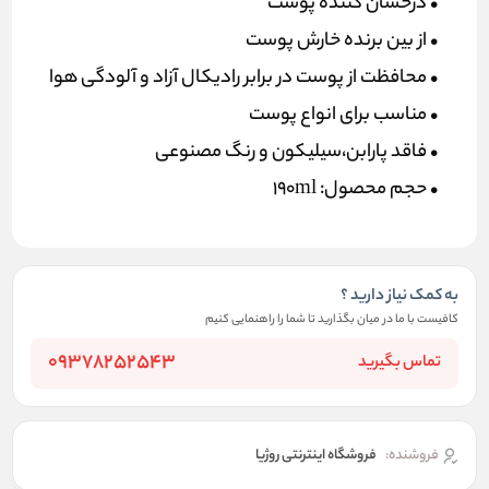
• درخشان کننده پوست
• از بین برنده خارش پوست
• محافظت از پوست در برابر رادیکال آزاد و آلودگی هوا
• مناسب برای انواع پوست
• فاقد پارابن،سیلیکون و رنگ مصنوعی
• حجم محصول: 190ml
به کمک نیاز دارید ؟
کافیست با ما در میان بگذارید تا شما را راهنمایی کنیم
09378252543
تماس بگیرید
فروشنده:
فروشگاه اینترنتی روژیا