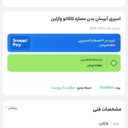
اسپری آبرسان بدن عصاره کاکائو وازلین
شناسه کالا:
RZP-39911
خرید در ۴ قسط با اسنپ‌پی
ماهانه
تومان
خرید در 4 قسط با ترب پی
ماهانه
تومان
Vaseline
مراقبت از پوست
برند:
دسته بندی:
بیشتر
مشخصات فنی
برند :
وازلین