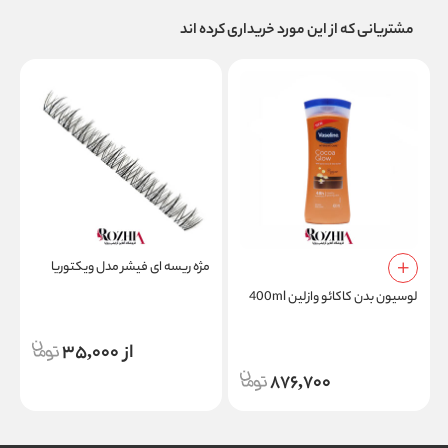
مشتریانی که از این مورد خریداری کرده اند
مژه ریسه ای فیشر مدل ویکتوریا
ر
لوسیون بدن کاکائو وازلین 400ml
از 35,000
876,700