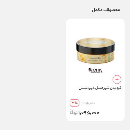
محصولات مکمل
کره بدن شیر عسل دیپ سنس
3
%
1,125,000
1,095,000