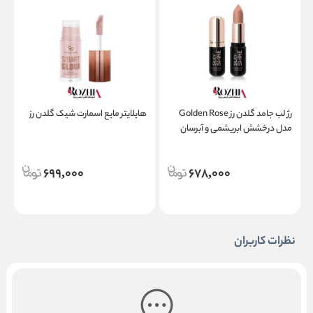
رژ لب جامد گلدن رز Golden Rose
هایلایتر مایع اسمارت شیک گلدن رز
مدل درخشش ابریشمی و آبرسان
Silky Shine Hydrating Lipstick
d
699,000
678,000
نظرات کاربران