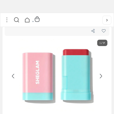
خانه
/
آرایشی
/
آرایش صورت
/
رژگونه استیکی شیگلم سری Glass Glow
0
1
/
4