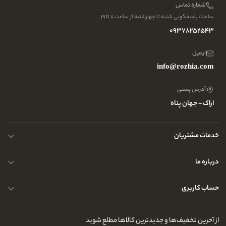
شماره تماس
ساعات پاسخگویی شنبه تا چهارشنبه از ساعت ۸ تا ۱۹
09378252543
ایمیل
info@rozhia.com
آدرس پستی
اراک - جهان پناه
خدمات مشتریان
حریم خصوصی کاربران
درباره ما
راهنمای قوانین و مقررات
سوالات متداول
حساب کاربری
تماس با ما
آدرس فروشگاه
سوالات متداول
سفارشات شما
نحوه ارسال کالا
از آخرین تخفیف‌ها و جدیدترین کالاها مطلع شوید