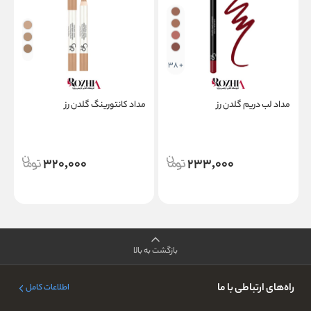
+ 38
مداد لب دریم گلدن رز
مداد کانتورینگ گلدن رز
ر
ا
320,000
233,000
بازگشت به بالا
راه‌های ارتباطی با ما
اطلاعات کامل