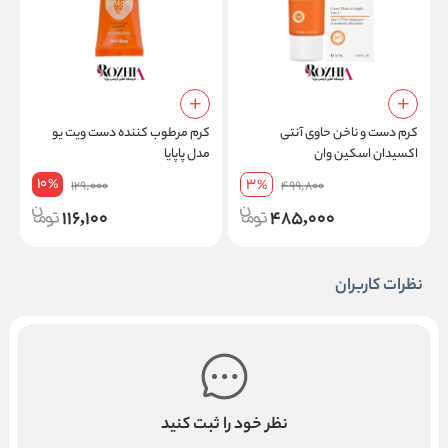
کرم دست و ناخن حاوی آنتی
کرم مرطوب کننده دست ویت یو
ک
اکسیدان اسکین وان
مدل پاپایا
0
10
3
%
129,000
%
499,800
116,100
485,000
نظرات کاربران
نظر خود را ثبت کنید