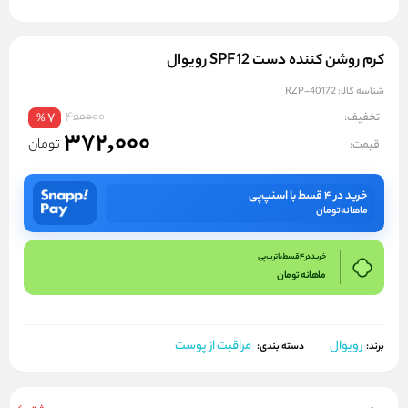
کرم روشن کننده دست SPF12 رویوال
شناسه کالا:
RZP-40172
400000
تخفیف:
7
%
372,000
تومان
قیمت:
خرید در ۴ قسط با اسنپ‌پی
ماهانه
تومان
خرید در 4 قسط با ترب پی
ماهانه
تومان
رویوال
مراقبت از پوست
برند:
دسته بندی: