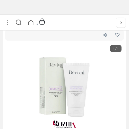
خانه
/
مراقبت از پوست
/
کرم روشن کننده دست SPF12 رویوال
0
1
/
1