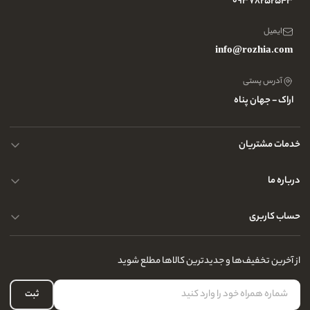
09378252543
ایمیل
info@rozhia.com
آدرس پستی
اراک - جهان پناه
خدمات مشتریان
حریم خصوصی کاربران
درباره ما
راهنمای قوانین و مقررات
سوالات متداول
حساب کاربری
تماس با ما
آدرس فروشگاه
سوالات متداول
سفارشات شما
نحوه ارسال کالا
از آخرین تخفیف‌ها و جدیدترین کالاها مطلع شوید
لیست علاقه‌مندی
نحوه بازگشت کالا
حساب کاربری
ثبت
درباره ما