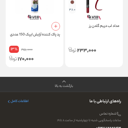
+ 38
مداد لب دریم گلدن رز
پد پاک کننده آرایش ایپک 150 عددی
ت
13
%
233,000
195,000
170,000
بازگشت به بالا
راه‌های ارتباطی با ما
اطلاعات کامل
شماره تماس
ساعات پاسخگویی شنبه تا چهارشنبه از ساعت ۸ تا ۱۹