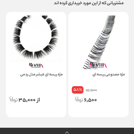
مشتریانی که از این مورد خریداری کرده اند
مژه مصنوعی ریسه ای
مژه ریسه ای فیشر مدل ردمی
ر
58
%
15,500
6,500
از 35,000