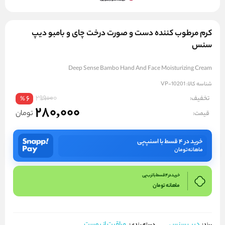
کرم مرطوب کننده دست و صورت درخت چای و بامبو دیپ
سنس
Deep Sense Bambo Hand And Face Moisturizing Cream
شناسه کالا:
VP-10201
299000
تخفیف:
6
%
280,000
تومان
قیمت:
خرید در ۴ قسط با اسنپ‌پی
ماهانه
تومان
خرید در 4 قسط با ترب پی
ماهانه
تومان
دیپ سنس
مراقبت از پوست
برند: