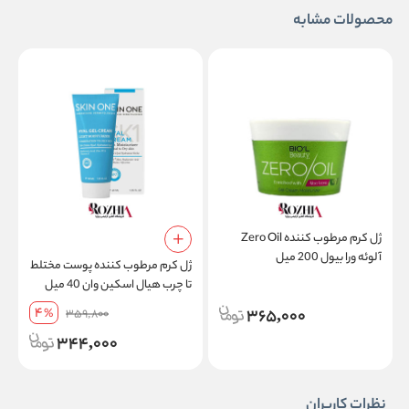
محصولات مشابه
ژل کرم مرطوب کننده Zero Oil
آلوئه ورا بیول 200 میل
ژل کرم مرطوب کننده پوست مختلط
تا چرب هیال اسکین وان 40 میل
x
4
365,000
%
359,800
344,000
نظرات کاربران