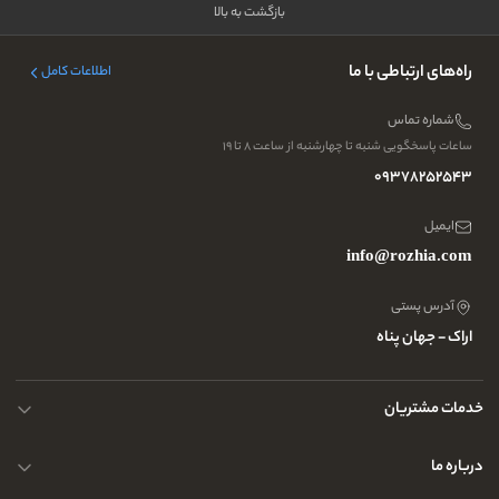
بازگشت به بالا
راه‌های ارتباطی با ما
اطلاعات کامل
شماره تماس
ساعات پاسخگویی شنبه تا چهارشنبه از ساعت ۸ تا ۱۹
09378252543
ایمیل
info@rozhia.com
آدرس پستی
اراک - جهان پناه
خدمات مشتریان
حریم خصوصی کاربران
درباره ما
راهنمای قوانین و مقررات