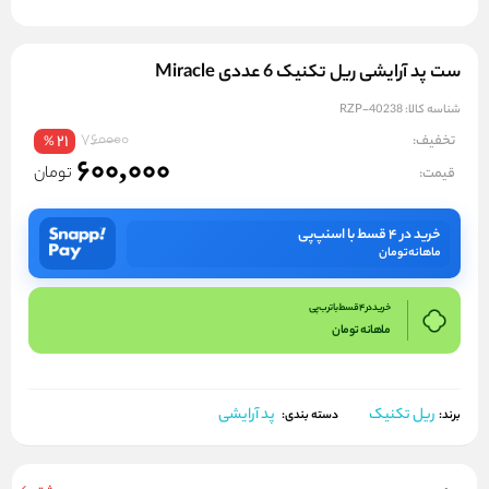
ست پد آرایشی ریل تکنیک 6 عددی Miracle
شناسه کالا:
RZP-40238
760000
تخفیف:
21
%
600,000
تومان
قیمت:
خرید در ۴ قسط با اسنپ‌پی
ماهانه
تومان
خرید در 4 قسط با ترب پی
ماهانه
تومان
ریل تکنیک
پد آرایشی
برند:
دسته بندی: