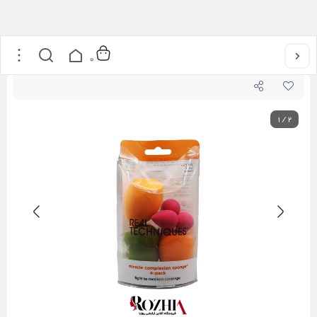
خانه
/
اکسسوری
/
پد آرایشی
/
ست پد آرایشی ریل تکنیک 6 عددی Miracle
0
1
/
2