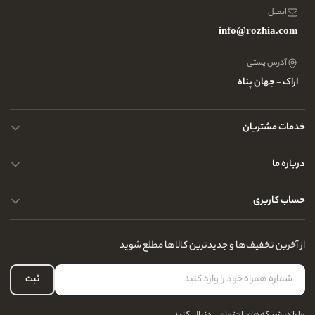
ایمیل
info@rozhia.com
آدرس پستی
اراک - جهان پناه
خدمات مشتریان
حریم خصوصی کاربران
درباره ما
راهنمای قوانین و مقررات
سوالات متداول
حساب کاربری
تماس با ما
آدرس فروشگاه
سوالات متداول
سفارشات شما
نحوه ارسال کالا
از آخرین تخفیف‌ها و جدیدترین کالاها مطلع شوید
لیست علاقه‌مندی
نحوه بازگشت کالا
حساب کاربری
ثبت
درباره ما