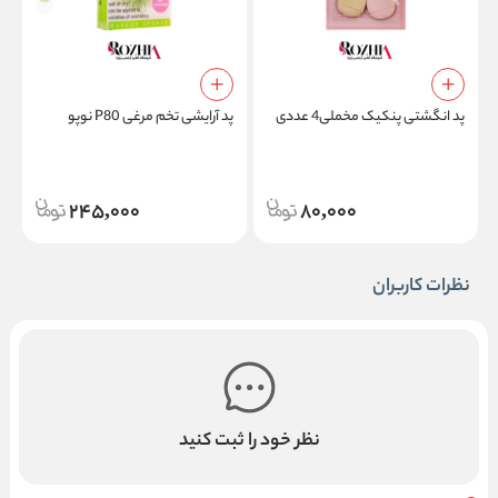
پد انگشتی پنکیک مخملی4 عددی
پد آرایشی تخم مرغی P80 نوپو
پ
245,000
80,000
نظرات کاربران
نظر خود را ثبت کنید