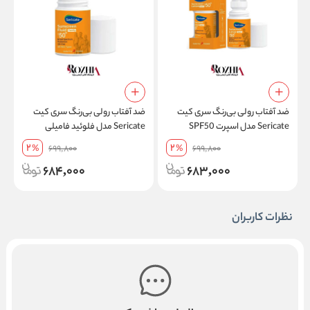
ضد آفتاب رولی بی‌رنگ سری کیت
ضد آفتاب رولی بی‌رنگ سری کیت
م
Sericate مدل اسپرت SPF50
Sericate مدل فلوئید فامیلی
مقاوم در برابر تعریق حجم 50 میل
SPF50 فاقد چربی مناسب انواع
پ
2
2
%
699,800
%
699,800
پوست حجم 50 میل
ح
684,000
683,000
نظرات کاربران