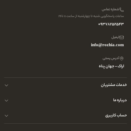
شماره تماس
ساعات پاسخگویی شنبه تا چهارشنبه از ساعت ۸ تا ۱۹
09378252543
ایمیل
info@rozhia.com
آدرس پستی
اراک - جهان پناه
خدمات مشتریان
حریم خصوصی کاربران
درباره ما
راهنمای قوانین و مقررات
سوالات متداول
حساب کاربری
تماس با ما
آدرس فروشگاه
سوالات متداول
سفارشات شما