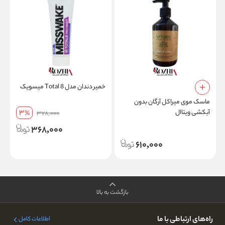
خمیر دندان مدل Total 8 میسویک
ماسک موی میراکل آرگان بدون
م
آبکشی ویتاال
3
%
378,000
368,000
610,000
بازگشت به بالا
راه‌های ارتباطی با ما
اطلاعات کامل