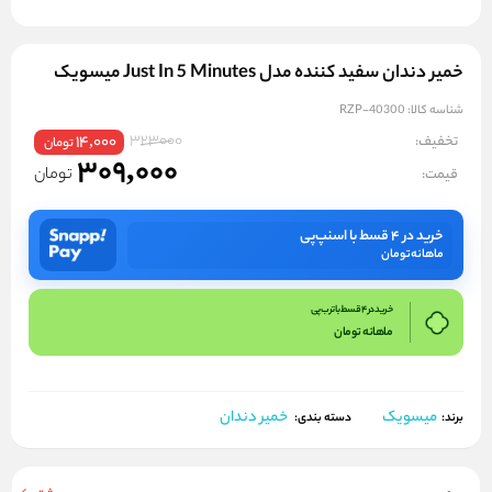
خمیر دندان سفید کننده مدل Just In 5 Minutes میسویک
شناسه کالا:
RZP-40300
323000
تخفیف:
14,000
تومان
309,000
تومان
قیمت:
خرید در ۴ قسط با اسنپ‌پی
ماهانه
تومان
خرید در 4 قسط با ترب پی
ماهانه
تومان
میسویک
خمیر دندان
برند:
دسته بندی: