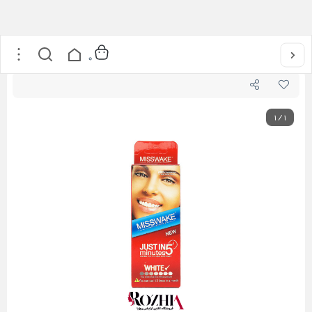
خانه
/
بهداشت شخصی
/
دهان و دندان
/
خمیر دندان
/
خمیر دندان سفید کننده مدل Just In 5 Minutes میسویک
0
1
/
1