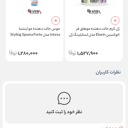
ژل کرم حالت دهنده موهای فر
موس حالت دهنده مو اینتسا
ا
الوکسین Eloxin مدل استایلینگ ژل
Intesa مدل Styling Spuma Forte
کرم کارلی هیر Styling Gel Cream
حجم 300 میلی لیتر
te
Curly Hair
1,280,000
1,527,900
نظرات کاربران
نظر خود را ثبت کنید