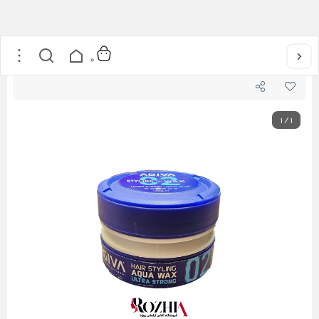
خانه
/
مراقبت از مو
/
حالت دهنده مو
/
واکس مو آگیوا شماره 02 مدل Styling Wax حجم 175 میل
0
1
/
1