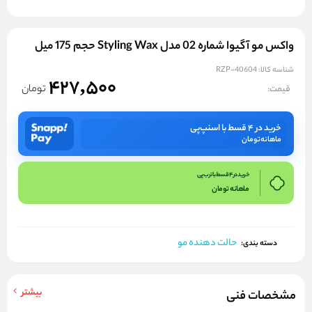
واکس مو آگیوا شماره 02 مدل Styling Wax حجم 175 میل
شناسه کالا:
RZP-40604
427,500
تومان
قیمت:
خرید در ۴ قسط با اسنپ‌پی
ماهانه
تومان
خرید در 4 قسط با ترب پی
ماهانه
تومان
حالت دهنده مو
دسته بندی:
بیشتر
مشخصات فنی