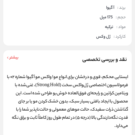
برند :
آگیوا
حجم :
175 میل
مواد :
ترکیه
کارکرد :
ژل وکس
بیشتر
نقد و بررسی تخصصی
ایستایی محکم، قوی و درخشان برای انواع مو!
واکس مو آگیوا شماره ۰۲ با
فرمولاسیون اختصاصی ژل‌واکس سخت (Strong Hold)، غنی‌شده با
ویتامین کراتین و رایحه‌ای فوق‌العاده خوش‌بو طراحی شده است. این
محصول با ایجاد بافتی بسیار سبک، بدون خشک کردن مو یا بر جای
گذاشتن ذرات سفیدک، حالت موهای معمولی و حالت‌ناپذیر شما را با
قدرت نگه‌دارندگی بالا (درجه ۵) در تمام طول روز کاملاً ثابت و براق نگه
می‌دارد.