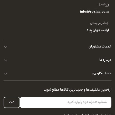
ایمیل
info@rozhia.com
آدرس پستی
اراک - جهان پناه
خدمات مشتریان
حریم خصوصی کاربران
درباره ما
راهنمای قوانین و مقررات
سوالات متداول
حساب کاربری
تماس با ما
آدرس فروشگاه
سوالات متداول
سفارشات شما
نحوه ارسال کالا
از آخرین تخفیف‌ها و جدیدترین کالاها مطلع شوید
لیست علاقه‌مندی
نحوه بازگشت کالا
حساب کاربری
ثبت
درباره ما