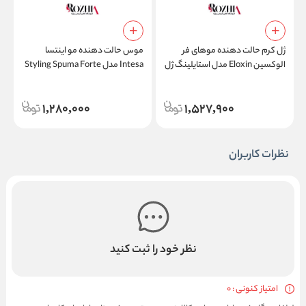
ژل کرم حالت دهنده موهای فر
موس حالت دهنده مو اینتسا
ا
الوکسین Eloxin مدل استایلینگ ژل
Intesa مدل Styling Spuma Forte
کرم کارلی هیر Styling Gel Cream
حجم 300 میلی لیتر
te
Curly Hair
1,280,000
1,527,900
نظرات کاربران
نظر خود را ثبت کنید
امتیاز کنونی : 0