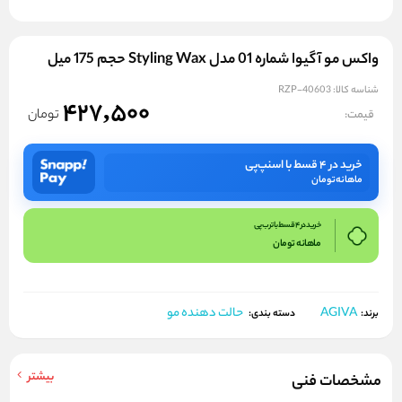
واکس مو آگیوا شماره 01 مدل Styling Wax حجم 175 میل
شناسه کالا:
RZP-40603
427,500
تومان
قیمت:
خرید در ۴ قسط با اسنپ‌پی
ماهانه
تومان
خرید در 4 قسط با ترب پی
ماهانه
تومان
AGIVA
حالت دهنده مو
برند:
دسته بندی:
بیشتر
مشخصات فنی