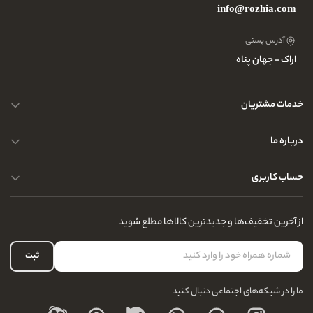
info@rozhia.com
آدرس پستی
اراک - جهان پناه
خدمات مشتریان
حریم خصوصی کاربران
درباره ما
راهنمای قوانین و مقررات
سوالات متداول
حساب کاربری
تماس با ما
آدرس فروشگاه
سوالات متداول
سفارشات شما
نحوه ارسال کالا
از آخرین تخفیف‌ها و جدیدترین کالاها مطلع شوید
لیست علاقه‌مندی
نحوه بازگشت کالا
حساب کاربری
ثبت
درباره ما
ما را در شبکه‌های اجتماعی دنبال کنید