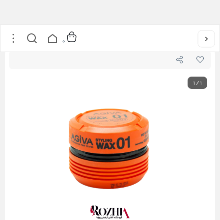
خانه
/
مراقبت از مو
/
حالت دهنده مو
/
واکس مو آگیوا شماره 01 مدل Styling Wax حجم 175 میل
0
1
/
1