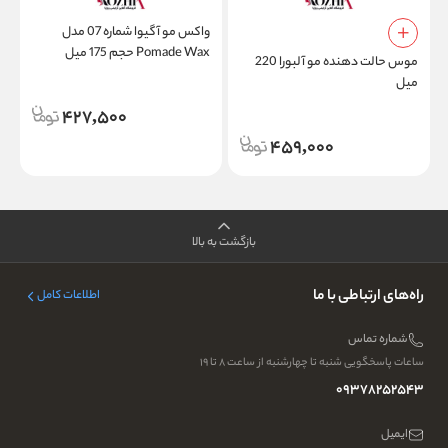
واکس مو آگیوا شماره 07 مدل
Pomade Wax حجم 175 میل
موس حالت دهنده مو آلبورا 220
ا
میل
م
427,500
459,000
بازگشت به بالا
راه‌های ارتباطی با ما
اطلاعات کامل
شماره تماس
ساعات پاسخگویی شنبه تا چهارشنبه از ساعت ۸ تا ۱۹
09378252543
ایمیل