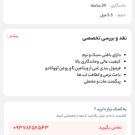
ماندگاری :
24 ساعته
حجم :
5.5 میل
بیشتر
نقد و بررسی تخصصی
دارای بافتی سبک و نرم
کیفیت عالی وماندگاری بالا
فرمول بندی غنی از ویتامین E و روغن آووکادو
باعث نرمی و لطافت لب ها
پیگمنت مات و مخملی
به کمک نیاز دارید ؟
کافیست با ما در میان بگذارید تا شما را راهنمایی کنیم
09378252543
تماس بگیرید