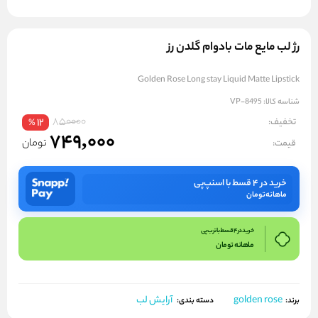
رژ لب مایع مات بادوام گلدن رز
Golden Rose Long stay Liquid Matte Lipstick
شناسه کالا:
VP-8495
850000
تخفیف:
12
%
749,000
تومان
قیمت:
خرید در ۴ قسط با اسنپ‌پی
ماهانه
تومان
خرید در 4 قسط با ترب پی
ماهانه
تومان
golden rose
آرایش لب
برند:
دسته بندی: