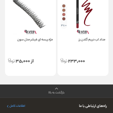
+ 38
مداد لب دریم گلدن رز
مژه ریسه ای فیشر مدل سون
م
233,000
از 35,000
بازگشت به بالا
راه‌های ارتباطی با ما
اطلاعات کامل