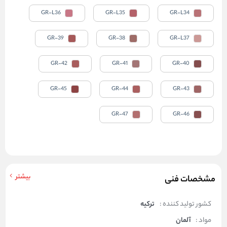
GR-L36
GR-L35
GR-L34
GR-39
GR-38
GR-L37
GR-42
GR-41
GR-40
GR-45
GR-44
GR-43
GR-47
GR-46
بیشتر
مشخصات فنی
کشور تولید کننده :
ترکیه
مواد :
آلمان