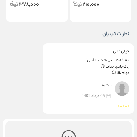
378,000
210,000
نظرات کاربران
خیلی عالی
معرکه هستن به چند دلیلی!
رنگ بندی جذاب 😍
دوام بالا 😌
محافظت از لب 🫰
حجم بالا ☝️
مستوره .
05 مرداد 1402