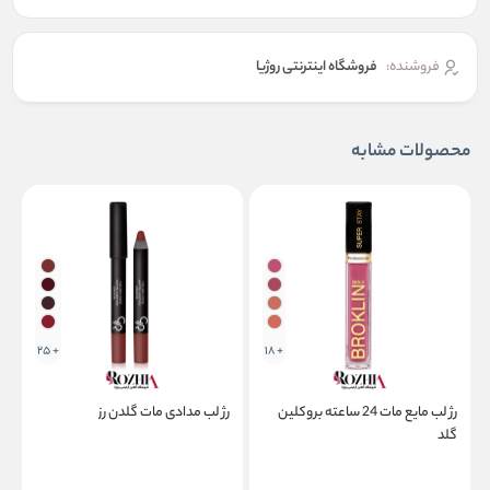
فروشنده:
فروشگاه اینترنتی روژیا
محصولات مشابه
+ 25
+ 18
رژ لب مایع مات 24 ساعته بروکلین
رژ لب مدادی مات گلدن رز
ر
گلد