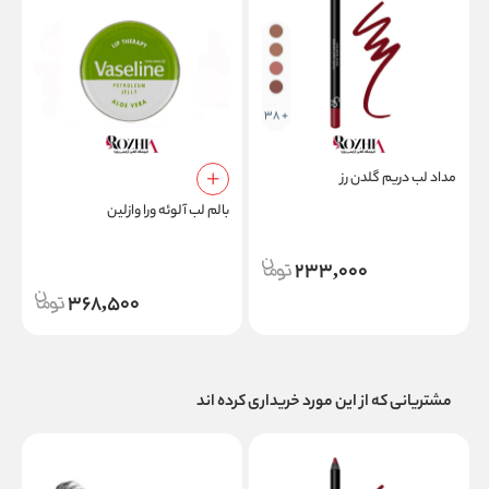
+ 38
مداد لب دریم گلدن رز
بالم لب آلوئه ورا وازلین
ب
233,000
368,500
مشتریانی که از این مورد خریداری کرده اند