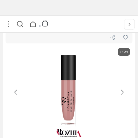
خانه
/
آرایشی
/
آرایش لب
/
رژ لب مایع مات بادوام گلدن رز
0
1
/
59