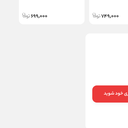
699,000
749,000
رژ لب مایع حجم دهنده میس
بیوتی Diamond Shine گلدن
رز
03
391300
تخفیف:
10
%
352,170
قیمت:
تومان
ری خود شوید
افزودن به سبد