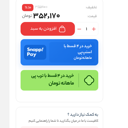
391300
تخفیف:
10
%
352,170
تومان
قیمت:
افزودن به سبد
خرید در ۴ قسط با
اسنپ‌پی
ماهانه
تومان
خرید در 4 قسط با ترب پی
ماهانه
تومان
به کمک نیاز دارید ؟
کافیست با ما در میان بگذارید تا شما را راهنمایی کنیم