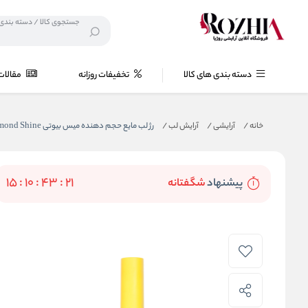
دسته بندی های کالا
تخفیفات روزانه
مقالات
خانه
/
آرایشی
/
آرایش لب
/
رژ لب مایع حجم دهنده میس بیوتی Diamond Shine گلدن رز
15
:
10
:
43
:
20
پيشنهاد
شگفتانه