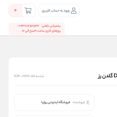
0
ورود به حساب کاربری
پشتیبانی تلفنی
09378252543-
روزهای کاری ساعت 9صبح الی 17
شناسه کالا:
RZP-35955
فروشنده:
فروشگاه اینترنتی روژیا