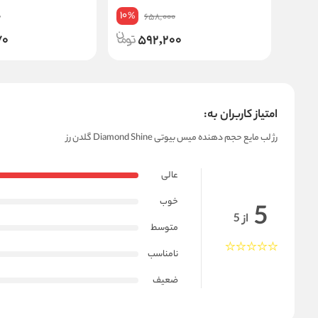
10
%
0
658,000
70
592,200
امتیاز کاربران به:
رژ لب مایع حجم دهنده میس بیوتی Diamond Shine گلدن رز
عالی
خوب
5
از 5
متوسط
نامناسب
ضعیف