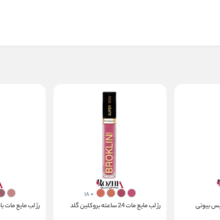
+ 18
یس بیوتی
رژ لب مایع مات 24 ساعته بروکلین گلد
رژ لب مایع مات با