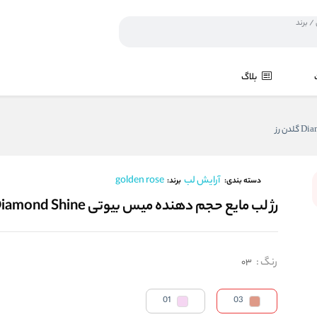
بلاگ
آرایش لب
golden rose
برند:
دسته بندی:
رژ لب مایع حجم دهنده میس بیوتی Diamond Shine گلدن رز
رنگ
:
03
01
03