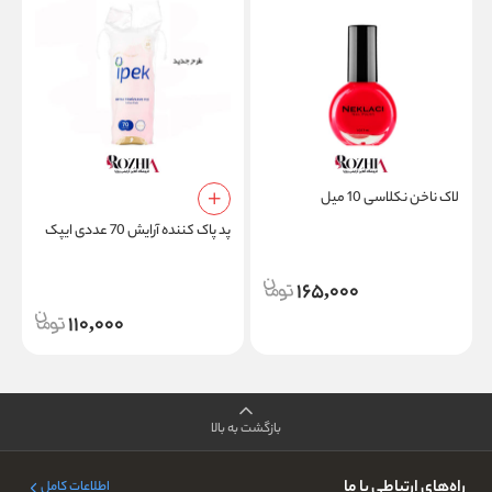
لاک ناخن نکلاسی 10 میل
م
پد پاک کننده آرایش 70 عددی ایپک
165,000
110,000
بازگشت به بالا
راه‌های ارتباطی با ما
اطلاعات کامل