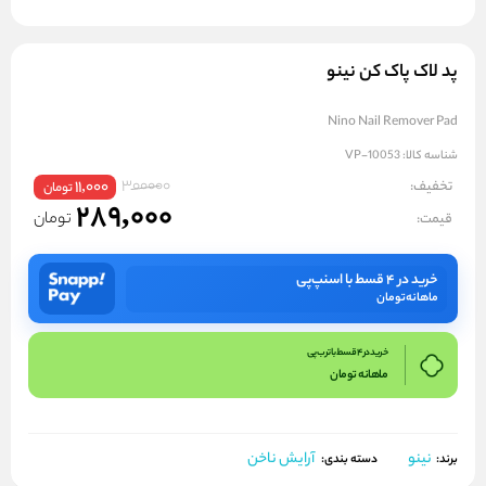
پد لاک پاک کن نینو
Nino Nail Remover Pad
شناسه کالا:
VP-10053
300000
تخفیف:
11,000
تومان
289,000
تومان
قیمت:
خرید در ۴ قسط با اسنپ‌پی
ماهانه
تومان
خرید در 4 قسط با ترب پی
ماهانه
تومان
نینو
آرایش ناخن
برند:
دسته بندی: