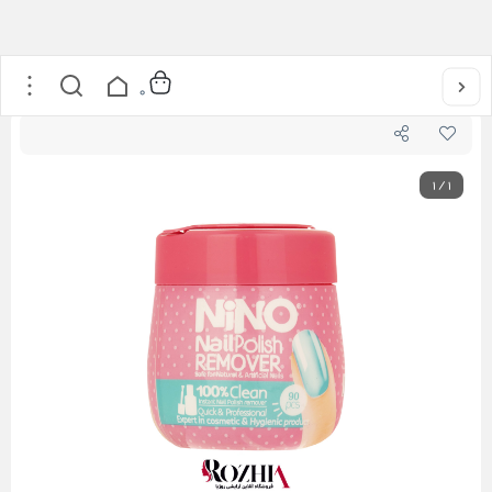
خانه
/
آرایشی
/
آرایش ناخن
/
پد لاک پاک کن نینو
0
1
/
1