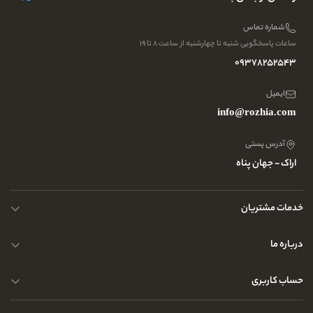
شماره تماس
ساعات پاسخگویی شنبه تا چهارشنبه از ساعت ۸ تا ۱۹
09378252543
ایمیل
info@rozhia.com
آدرس پستی
اراک - جهان پناه
خدمات مشتریان
حریم خصوصی کاربران
درباره ما
راهنمای قوانین و مقررات
سوالات متداول
حساب کاربری
تماس با ما
آدرس فروشگاه
سوالات متداول
سفارشات شما