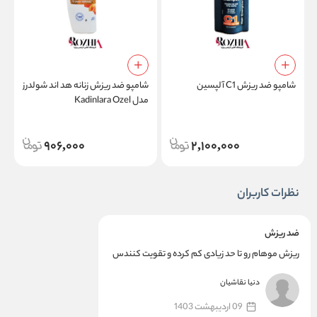
شامپو ضد ریزش C1 آلپسین
شامپو ضد ریزش زنانه هد اند شولدرز
ژ
مدل Kadinlara Ozel
r
906,000
2,100,000
نظرات کاربران
ضد ریزش
ریزش موهام رو تا حد زیادی کم کرده و تقویت کنندس
دنیا نقاشیان
09 اردیبهشت 1403