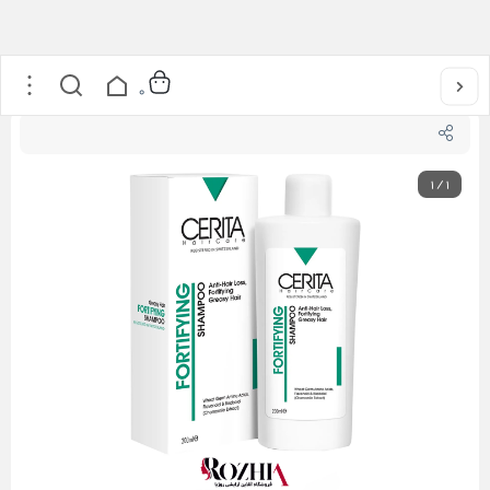
خانه
/
مراقبت از مو
/
شامپو تقویت کننده و ضد ریزش سریتا
0
1
/
1