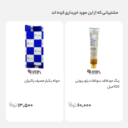
مشتریانی که از این مورد خریداری کرده اند
رنگ مو فاقد سولفات پلو بیوتی
حوله یکبار مصرف پاکیزان
100میل
م
ان
13,500
60,000