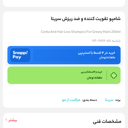
شامپو تقویت کننده و ضد ریزش سریتا
Cerita Anti Hair Loss Shampoo For Greasy Hairs 200ml
شناسه کالا:
VP-11459
خرید در ۴ قسط با اسنپ‌پی
ماهانه
تومان
خرید در 4 قسط با ترب پی
ماهانه
تومان
سریتا
مراقبت از مو
برند:
دسته بندی:
بیشتر
مشخصات فنی