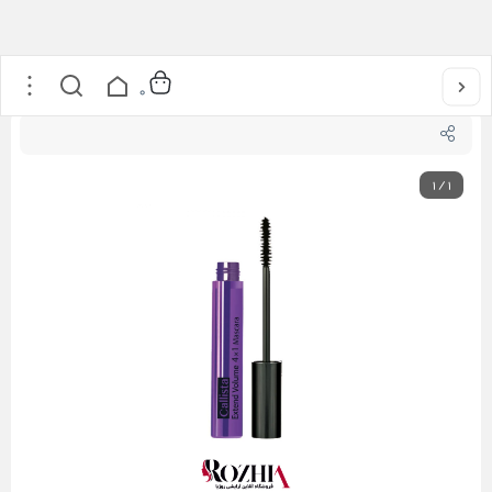
خانه
/
آرایشی
/
آرایش چشم
/
ریمل حجم دهنده اکستند ولوم 4*1 کالیستا
0
1
/
1