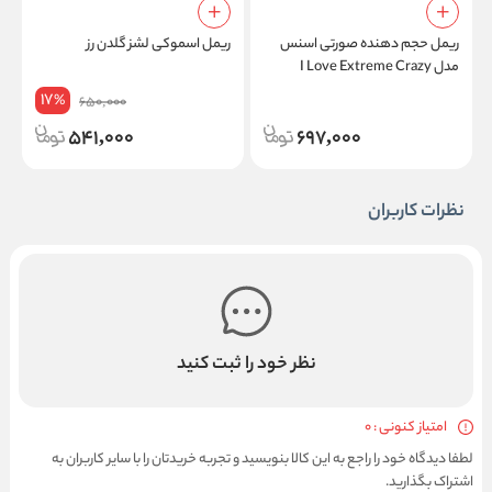
ریمل حجم دهنده صورتی اسنس
ریمل اسموکی لشز گلدن رز
ر
مدل I Love Extreme Crazy
س
Volume
17
%
650,000
541,000
697,000
نظرات کاربران
نظر خود را ثبت کنید
امتیاز کنونی : 0
لطفا دیدگاه خود را راجع به این کالا بنویسید و تجربه خریدتان را با سایر کاربران به
اشتراک بگذارید.