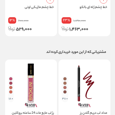
e
خط چشم ژله ای بالکو
خط چشم ماژیکی اوتی
12
23
%
%
600,000
1,890,000
529,000
1,463,000
مشتریانی که از این مورد خریداری کرده اند
+ 18
+ 38
مداد لب دریم گلدن رز
رژ لب مایع مات 24 ساعته بروکلین
ح