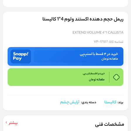
ریمل حجم دهنده اکستند ولوم 4*1 کالیستا
EXTEND VOLUME 4*1 CALLISTA
شناسه کالا:
VP-17107
خرید در ۴ قسط با اسنپ‌پی
ماهانه
تومان
خرید در 4 قسط با ترب پی
ماهانه
تومان
کالیستا
آرایش چشم
برند:
دسته بندی:
بیشتر
مشخصات فنی