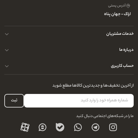
آدرس پستی
اراک - جهان پناه
خدمات مشتریان
حریم خصوصی کاربران
درباره ما
راهنمای قوانین و مقررات
سوالات متداول
حساب کاربری
تماس با ما
آدرس فروشگاه
سوالات متداول
سفارشات شما
نحوه ارسال کالا
از آخرین تخفیف‌ها و جدیدترین کالاها مطلع شوید
لیست علاقه‌مندی
نحوه بازگشت کالا
حساب کاربری
ثبت
درباره ما
ما را در شبکه‌های اجتماعی دنبال کنید