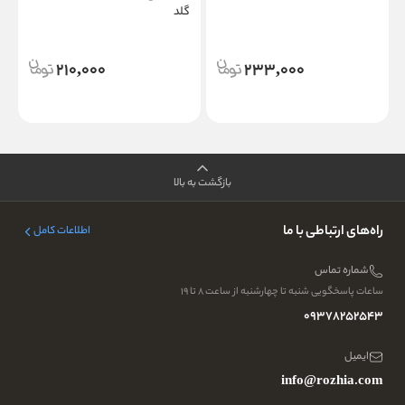
گلد
210,000
233,000
بازگشت به بالا
راه‌های ارتباطی با ما
اطلاعات کامل
شماره تماس
ساعات پاسخگویی شنبه تا چهارشنبه از ساعت ۸ تا ۱۹
09378252543
ایمیل
info@rozhia.com