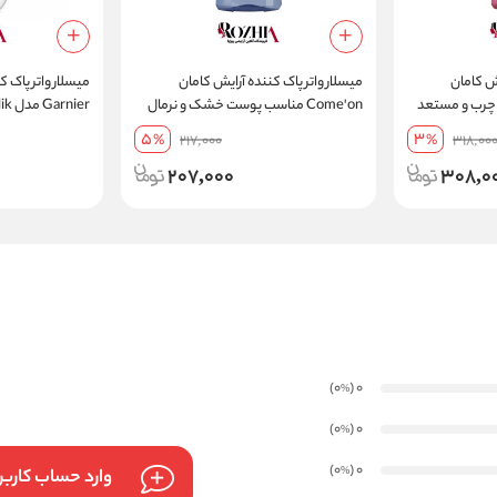
یش کامان
میسلار واتر پاک کننده آرایش کامان
میسلار واتر پاک ک
ست چرب و مستعد
Come'on مناسب پوست خشک و نرمال
جوش کنترل کننده چربی حجم 400
حجم 400 میلی لیتر
لیتر
5
3
%
217,000
%
318,00
207,000
308,0
)
(0
0
%
)
(0
0
%
)
(0
0
%
وارد حساب کارب