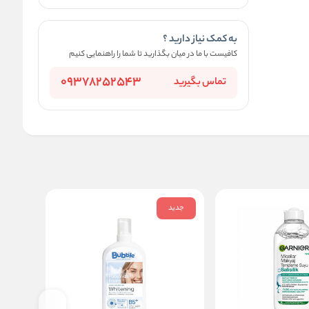
به کمک نیاز دارید ؟
کافیست با ما در میان بگذارید تا شما را راهنمایی کنیم
09378252543
تماس بگیرید
جدید