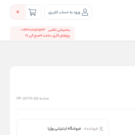
0
ورود به حساب کاربری
پشتیبانی تلفنی
09378252543-
روزهای کاری ساعت 9صبح الی 17
شناسه کالا:
VP-26745
فروشنده:
فروشگاه اینترنتی روژیا