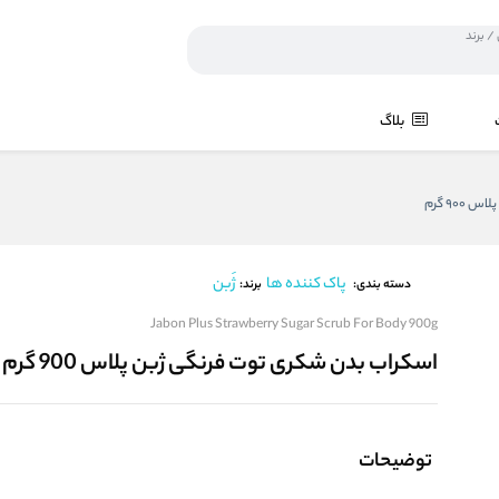
بلاگ
90 گرم
پاک کننده ها
ژَبن
برند:
دسته بندی:
Jabon Plus Strawberry Sugar Scrub For Body 900g
اسکراب بدن شکری توت فرنگی ژبن پلاس 900 گرم
توضیحات