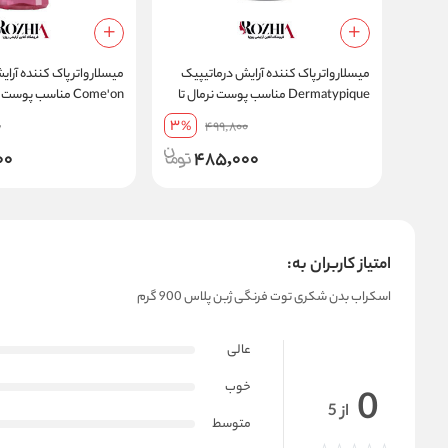
میسلار واتر پاک کننده آرایش درماتیپیک
میسلار واتر پاک کننده آرا
Dermatypique مناسب پوست نرمال تا
Come'on مناسب پو
خشک آبرسان قوی حجم 250 میل
3
0
%
499,800
میلی لیتر
00
485,000
امتیاز کاربران به:
اسکراب بدن شکری توت فرنگی ژبن پلاس 900 گرم
عالی
خوب
0
از 5
متوسط