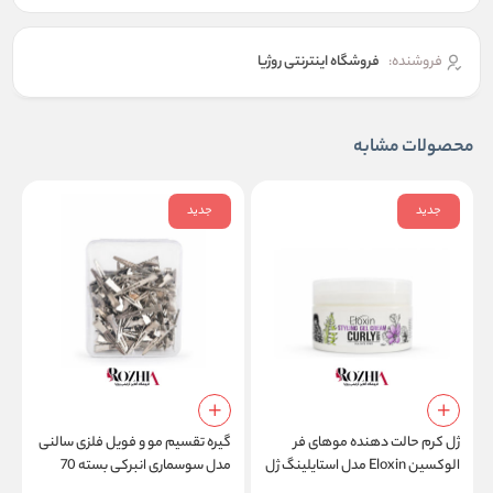
فروشنده:
فروشگاه اینترنتی روژیا
محصولات مشابه
جدید
جدید
ژل کرم حالت دهنده موهای فر
گیره تقسیم مو و فویل فلزی سالنی
الوکسین Eloxin مدل استایلینگ ژل
مدل سوسماری انبرکی بسته 70
م
کرم کارلی هیر Styling Gel Cream
عددی
l