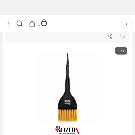
خانه
/
مراقبت از مو
/
فرچه رنگ مو ریشه گیری سالن مدل 73239 SALON
0
1
/
1