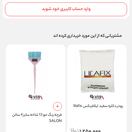
وارد حساب کاربری خود شوید
مشتریانی که از این مورد خریداری کرده اند
پودر دکلره سفید لیلافیکس lilafix
E
فرچه رنگ مو 13 شاخه سایز 4 سالن
SALON
1,250,000