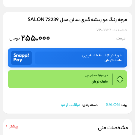
فرچه رنگ مو ریشه گیری سالن مدل 73239 SALON
شناسه کالا:
VP-33817
255,000
تومان
قیمت:
خرید در ۴ قسط با اسنپ‌پی
ماهانه
تومان
خرید در 4 قسط با ترب پی
ماهانه
تومان
SALON
مراقبت از مو
برند:
دسته بندی:
بیشتر
مشخصات فنی