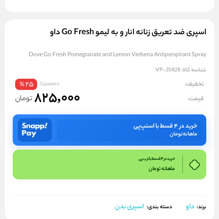
اسپری ضد تعریق زنانه انار و به لیمو Go Fresh داو
Dove Go Fresh Pomegranate and Lemon Verbena Antiperspirant Spray
شناسه کالا:
VP-35828
1100000
تخفیف:
25
%
825,000
تومان
قیمت:
خرید در ۴ قسط با اسنپ‌پی
ماهانه
تومان
خرید در 4 قسط با ترب پی
ماهانه
تومان
داو
اسپری بدن
برند:
دسته بندی: