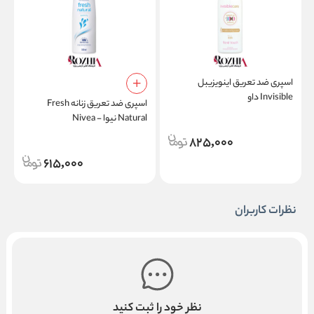
اسپری ضد تعریق اینویزیبل
Invisible داو
اسپری ضد تعریق زنانه Fresh
ا
Natural نیوا - Nivea
825,000
615,000
نظرات کاربران
نظر خود را ثبت کنید