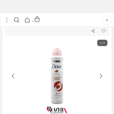
خانه
/
عطر و ادکلن
/
اسپری بدن
/
اسپری ضد تعریق زنانه انار و به لیمو Go Fresh داو
0
1
/
2