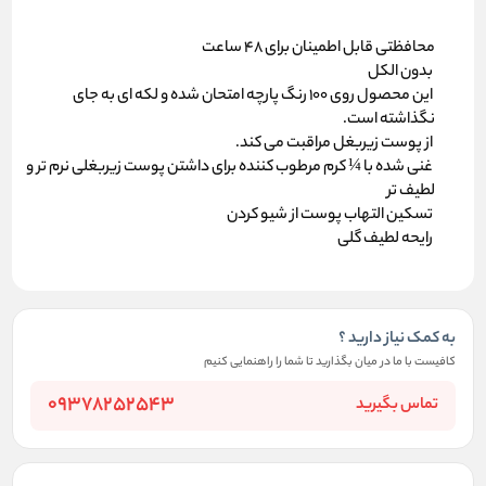
محافظتی قابل اطمینان برای 48 ساعت
بدون الکل
این محصول روی 100 رنگ پارچه امتحان شده و لکه ای به جای
نگذاشته است.
از پوست زیربغل مراقبت می کند.
غنی شده با ¼ کرم مرطوب کننده برای داشتن پوست زیربغلی نرم ‏تر و
لطیف ‏تر
تسکین التهاب پوست از شیو کردن
رایحه لطیف گلی
به کمک نیاز دارید ؟
کافیست با ما در میان بگذارید تا شما را راهنمایی کنیم
09378252543
تماس بگیرید