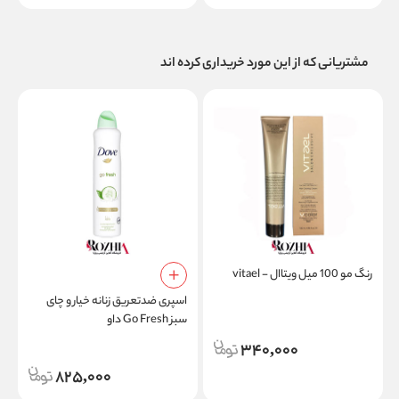
مشتریانی که از این مورد خریداری کرده اند
رنگ مو 100 میل ویتاال - vitael
ر
اسپری ضدتعریق زنانه خیار و چای
سبز Go Fresh داو
340,000
825,000