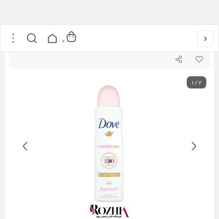
خانه
/
عطر و ادکلن
/
اسپری بدن
/
اسپری ضد تعریق اینویزیبل Invisible داو
0
1
/
2