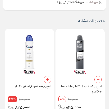
فروشنده:
فروشگاه اینترنتی روژیا
محصولات مشابه
اسپری ضد تعریق آقایان Invisible
اسپری ضد تعریق Original داو
ا
Dry داو
فر
25
8
%
1,100,000
%
900,000
825,000
825,000