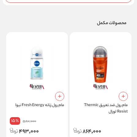
محصولات مکمل
ش
ب
مام رول ضد تعریق Thermic
مام رول زنانه Fresh Energy نیوا
Resist لورال
15
%
580,000
493,000
864,000