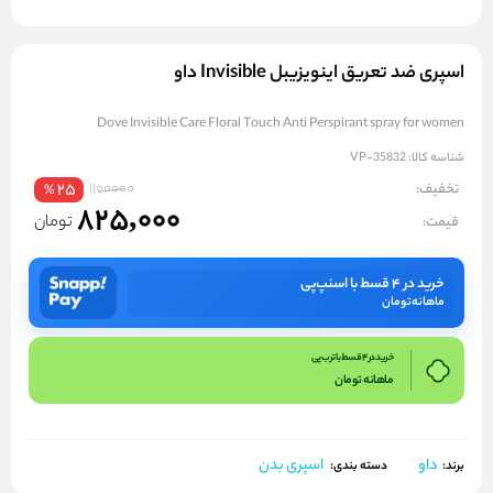
اسپری ضد تعریق اینویزیبل Invisible داو
Dove Invisible Care Floral Touch Anti Perspirant spray for women
شناسه کالا:
VP-35832
1100000
تخفیف:
25
%
825,000
تومان
قیمت:
خرید در ۴ قسط با اسنپ‌پی
ماهانه
تومان
خرید در 4 قسط با ترب پی
ماهانه
تومان
داو
اسپری بدن
برند:
دسته بندی: