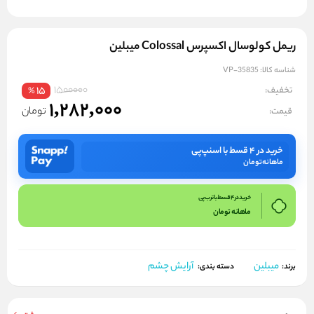
ریمل کولوسال اکسپرس Colossal میبلین
شناسه کالا:
VP-35835
1500000
تخفیف:
15
%
1,282,000
تومان
قیمت:
خرید در ۴ قسط با اسنپ‌پی
ماهانه
تومان
خرید در 4 قسط با ترب پی
ماهانه
تومان
میبلین
آرایش چشم
برند:
دسته بندی: