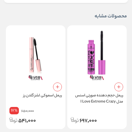
محصولات مشابه
ریمل حجم دهنده صورتی اسنس
ریمل اسموکی لشز گلدن رز
ر
مدل I Love Extreme Crazy
س
Volume
17
%
650,000
541,000
697,000