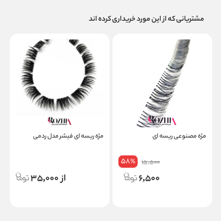
مشتریانی که از این مورد خریداری کرده اند
مژه مصنوعی ریسه ای
مژه ریسه ای فیشر مدل ردمی
م
58
%
15,500
6,500
از 35,000