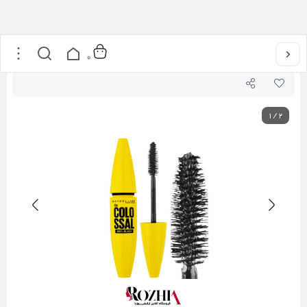
خانه
/
آرایشی
/
آرایش چشم
/
ریمل کولوسال اکسپرس Colossal میبلین
0
1
/
2