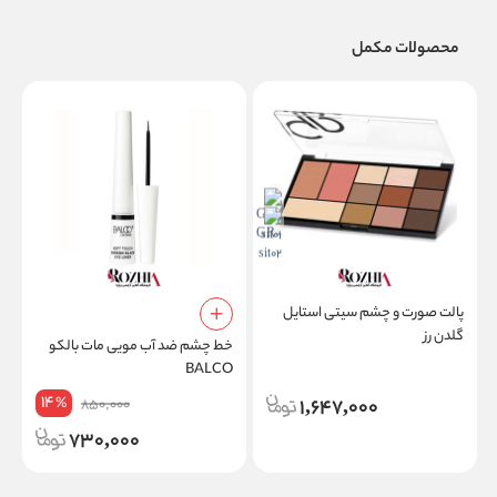
محصولات مکمل
پالت صورت و چشم سیتی استایل
گلدن رز
خط چشم ضد آب مویی مات بالکو
خ
BALCO
14
%
1,647,000
850,000
730,000