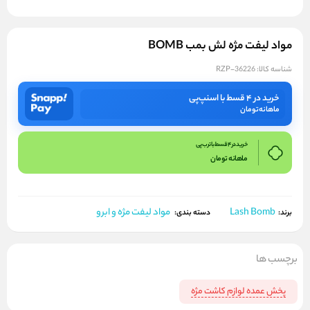
مواد لیفت مژه لش بمب BOMB
شناسه کالا:
RZP-36226
خرید در ۴ قسط با اسنپ‌پی
ماهانه
تومان
خرید در 4 قسط با ترب پی
ماهانه
تومان
Lash Bomb
مواد لیفت مژه و ابرو
برند:
دسته بندی:
برچسب ها
پخش عمده لوازم کاشت مژه