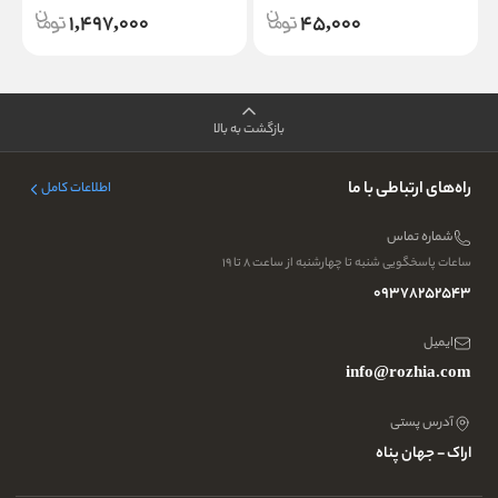
1,497,000
45,000
بازگشت به بالا
راه‌های ارتباطی با ما
اطلاعات کامل
شماره تماس
ساعات پاسخگویی شنبه تا چهارشنبه از ساعت ۸ تا ۱۹
09378252543
ایمیل
info@rozhia.com
آدرس پستی
اراک - جهان پناه