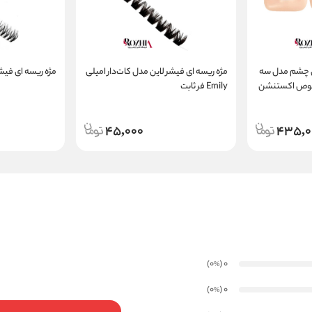
 چشم مدل سه
مژه ریسه ای فیشر لاین مدل کات‌دار امیلی
مژه ریسه ای فی
دی مخصوص اکستنشن
Emily فر ثابت
45,000
435,0
)
(0
0
%
)
(0
0
%