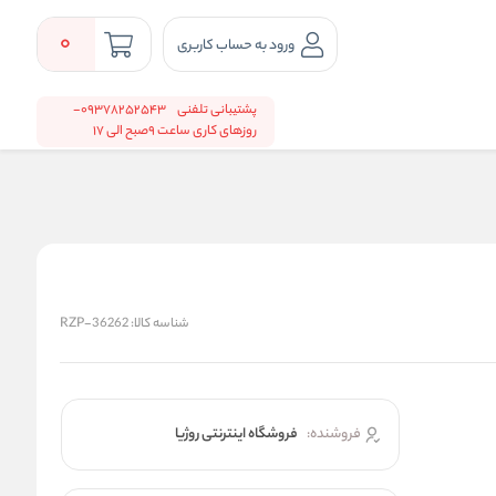
0
ورود به حساب کاربری
پشتیبانی تلفنی
09378252543-
روزهای کاری ساعت 9صبح الی 17
شناسه کالا:
RZP-36262
فروشنده:
فروشگاه اینترنتی روژیا