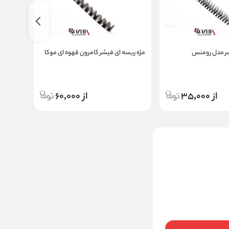
شر مدل رومنس
مژه ریسه ای فیشر کامرون قهوه ای موکا
مژه ریسه
از 35,000
از 60,000
پنس والیوم 90 درجه
وتوس مدل 6ASA
ناموجود