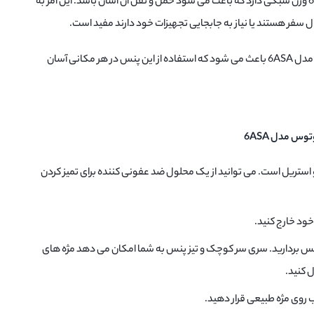
پنس والیوم 90 درجه وتوس مدل 6ASA وزن سبکی دارد که باعث می شود حمل و نقل آن آسان باشد. این امر به
 سفر هستند یا نیاز به جابجایی تجهیزات خود دارند مفید است.
وزن سبک پنس والیوم 90 درجه وتوس مدل 6ASA باعث می شود که استفاده از این پنس در هر مکانی آسان
 استریل است. می توانید از یک محلول ضد عفونی کننده برای تمیز کردن
ود خارج کنید.
پنس بردارید. سری سر کوچک و تیز پنس به شما امکان می دهد مژه های
ل کنید.
روی مژه طبیعی قرار دهید.