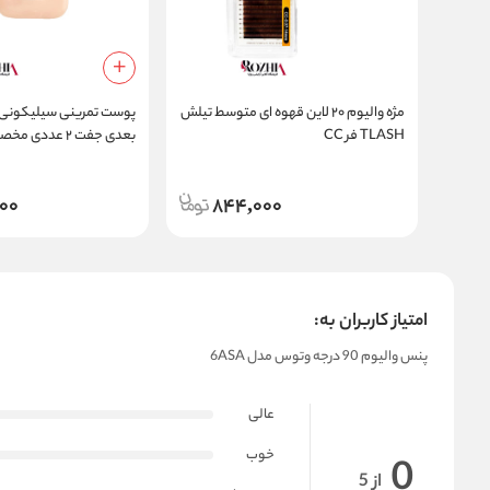
مژه والیوم ۲۰ لاین قهوه ای متوسط تیلش
پوست تمرینی سیلیکونی
TLASH فر CC
بعدی جفت ۲ عد
مژه و تاتو
00
844,000
امتیاز کاربران به:
پنس والیوم 90 درجه وتوس مدل 6ASA
عالی
خوب
0
از 5