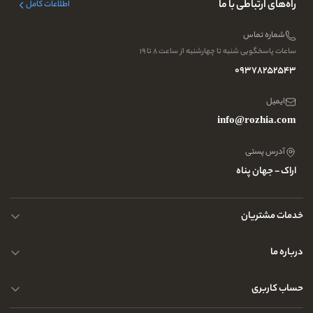
راه‌های ارتباطی با ما
اطلاعات کامل
شماره تماس
ساعات پاسخگویی شنبه تا چهارشنبه از ساعت ۸ تا ۱۹
09378252543
ایمیل
info@rozhia.com
آدرس پستی
اراک - جهان پناه
خدمات مشتریان
حریم خصوصی کاربران
درباره ما
راهنمای قوانین و مقررات
سوالات متداول
حساب کاربری
تماس با ما
آدرس فروشگاه