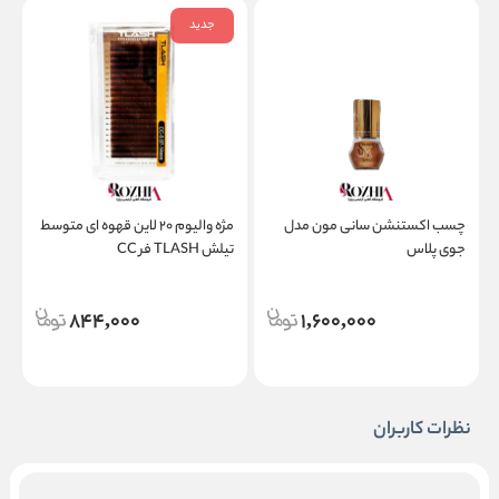
جدید
چسب اکستنشن سانی مون مدل
مژه والیوم ۲۰ لاین قهوه ای متوسط
جوی پلاس
تیلش TLASH فر CC
پ
م
844,000
1,600,000
نظرات کاربران