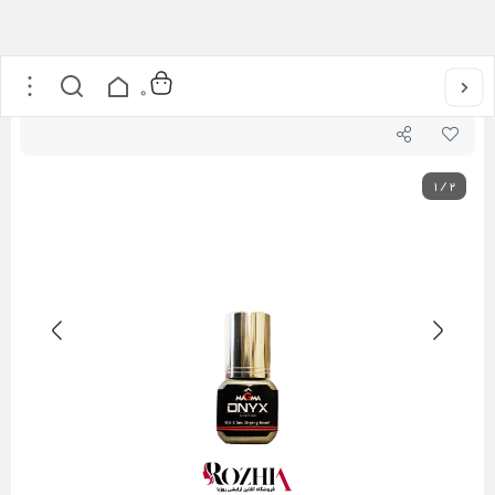
خانه
/
محصولات مژه
/
چسب اکستنشن مژه ماگما مدل ONYX
0
1
/
2