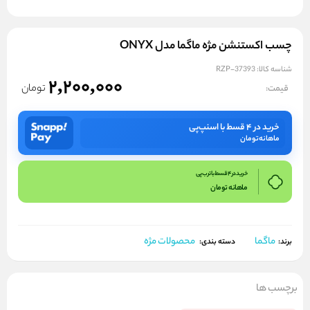
چسب اکستنشن مژه ماگما مدل ONYX
شناسه کالا:
RZP-37393
2,200,000
تومان
قیمت:
خرید در ۴ قسط با اسنپ‌پی
ماهانه
تومان
خرید در 4 قسط با ترب پی
ماهانه
تومان
ماگما
محصولات مژه
برند:
دسته بندی:
برچسب ها