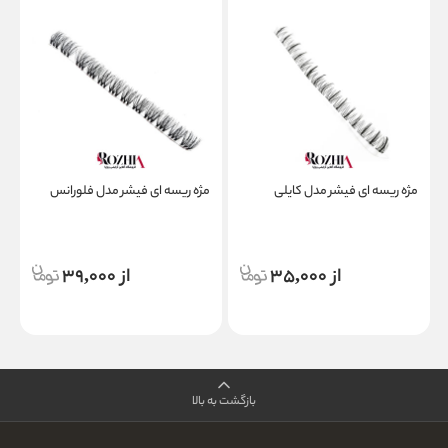
مژه ریسه ای فیشر مدل کایلی
مژه ریسه ای فیشر مدل فلورانس
م
از 35,000
از 39,000
بازگشت به بالا