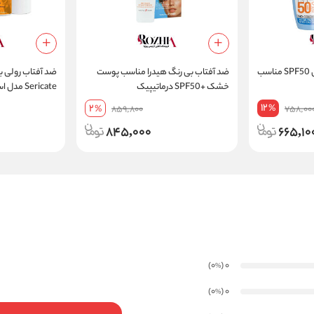
ضد آفتاب بی رنگ پیکسل SPF50 مناسب
ضد آفتاب بی رنگ هیدرا مناسب پوست
ضد آفتاب رولی ب
خشک +SPF50 درماتیپیک
برابر تعریق حجم 50 میل
12
2
%
%
859,800
758,00
845,000
665,10
)
(0
0
%
)
(0
0
%