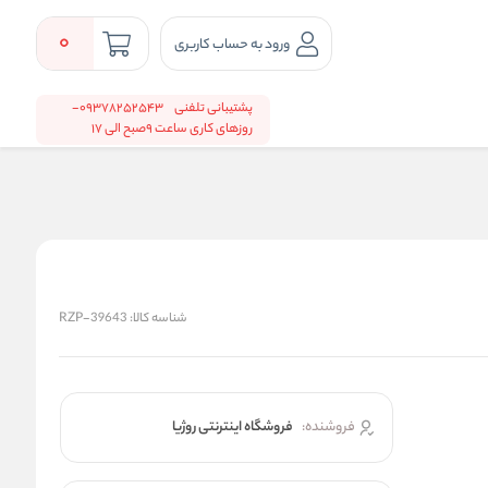
0
ورود به حساب کاربری
پشتیبانی تلفنی
09378252543-
روزهای کاری ساعت 9صبح الی 17
شناسه کالا:
RZP-39643
فروشنده:
فروشگاه اینترنتی روژیا