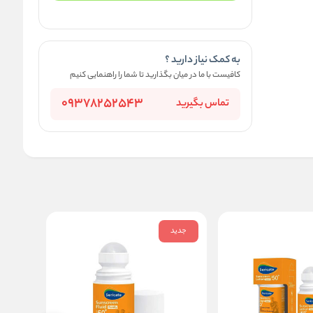
به کمک نیاز دارید ؟
کافیست با ما در میان بگذارید تا شما را راهنمایی کنیم
09378252543
تماس بگیرید
جدید
جدید