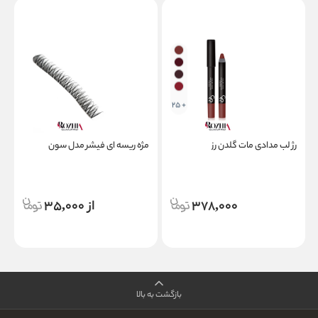
+ 25
رژ لب مدادی مات گلدن رز
مژه ریسه ای فیشر مدل سون
ک
378,000
از 35,000
بازگشت به بالا