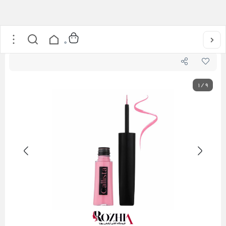
خانه
/
آرایشی
/
خط چشم رنگی کالیستا
0
1
/
9