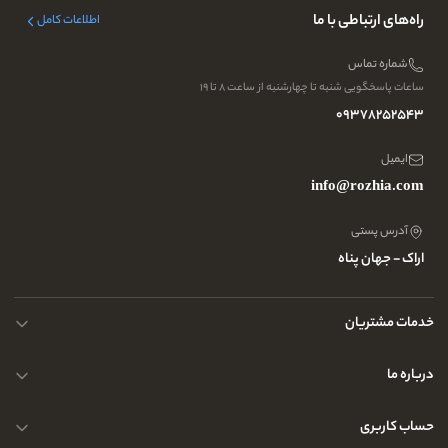
راه‌های ارتباطی با ما
اطلاعات کامل
شماره تماس
ساعات پاسخگویی شنبه تا چهارشنبه از ساعت ۸ تا ۱۹
09378252543
ایمیل
info@rozhia.com
آدرس پستی
اراک - جهان پناه
خدمات مشتریان
حریم خصوصی کاربران
درباره ما
راهنمای قوانین و مقررات
سوالات متداول
حساب کاربری
تماس با ما