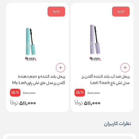
جدید
جدید
ریمل ضد آب بلند کننده گلدن رز
ریمل بلند کننده و حجم دهنده
ر
مدل لش تاچ Lash Touch
گلدن رز مدل مای لش پاور My Lash
S
Power
15
15
%
%
600,000
600,000
511,000
511,000
نظرات کاربران