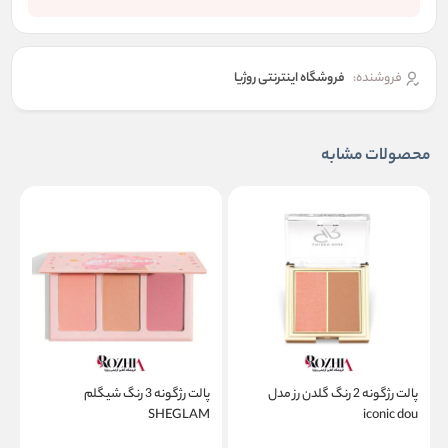
فروشنده:
فروشگاه اینترنتی روژیا
محصولات مشابه
پالت رژگونه 2 رنگ گلدن رز مدل
پالت رژگونه 3 رنگ شیگلم
ر
s
SHEGLAM
iconic dou