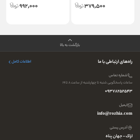
992,000
379,500
بازگشت به بالا
راه‌های ارتباطی با ما
اطلاعات کامل
شماره تماس
ساعات پاسخگویی شنبه تا چهارشنبه از ساعت ۸ تا ۱۹
09378252543
ایمیل
info@rozhia.com
آدرس پستی
اراک - جهان پناه