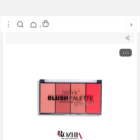
خانه
/
آرایشی
/
آرایش صورت
/
پالت رژگونه 4رنگ تکنیک مدل Warm Edit
0
1
/
1