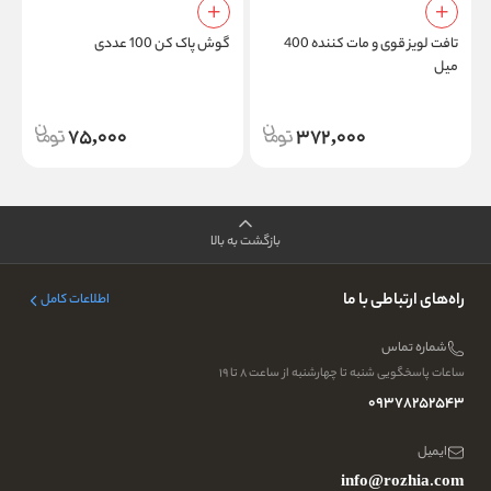
تافت لویز قوی و مات کننده 400
گوش پاک کن 100 عددی
میل
d
75,000
372,000
بازگشت به بالا
راه‌های ارتباطی با ما
اطلاعات کامل
شماره تماس
ساعات پاسخگویی شنبه تا چهارشنبه از ساعت ۸ تا ۱۹
09378252543
ایمیل
info@rozhia.com