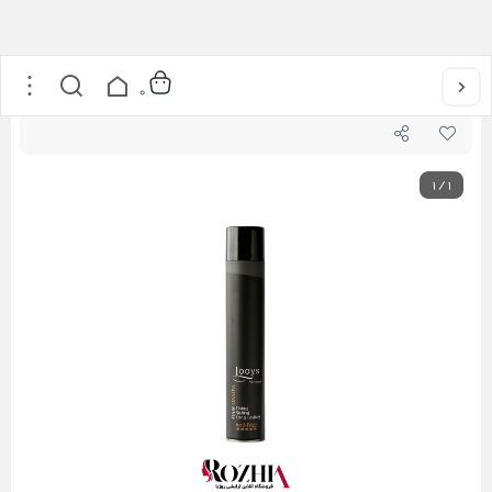
خانه
/
مراقبت از مو
/
حالت دهنده مو
/
تافت لویز خیلی قوی و ضد وز 400 میل
0
1
/
1