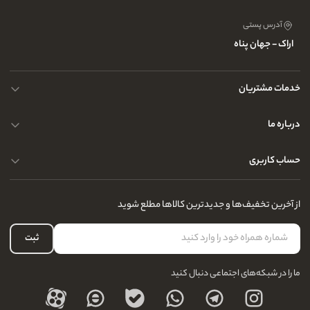
آدرس پستی
اراک - جهان پناه
خدمات مشتریان
حریم خصوصی کاربران
درباره ما
راهنمای قوانین و مقررات
سوالات متداول
حساب کاربری
تماس با ما
آدرس فروشگاه
سوالات متداول
سفارشات شما
نحوه ارسال کالا
از آخرین تخفیف‌ها و جدیدترین کالاها مطلع شوید
لیست علاقه‌مندی
نحوه بازگشت کالا
حساب کاربری
ثبت
درباره ما
ما را در شبکه‌های اجتماعی دنبال کنید