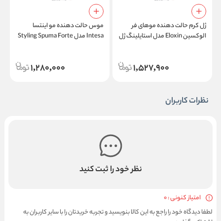
ژل کرم حالت دهنده موهای فر
موس حالت دهنده مو اینتسا
ا
الوکسین Eloxin مدل استایلینگ ژل
Intesa مدل Styling Spuma Forte
کرم کارلی هیر Styling Gel Cream
حجم 300 میلی لیتر
te
Curly Hair
1,280,000
1,527,900
نظرات کاربران
نظر خود را ثبت کنید
امتیاز کنونی : 0
لطفا دیدگاه خود را راجع به این کالا بنویسید و تجربه خریدتان را با سایر کاربران به