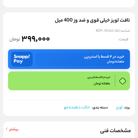
تافت لویز خیلی قوی و ضد وز 400 میل
شناسه کالا:
RZP-40363
399,000
تومان
قیمت:
خرید در ۴ قسط با اسنپ‌پی
ماهانه
تومان
خرید در 4 قسط با ترب پی
ماهانه
تومان
لویز
حالت دهنده مو
برند:
دسته بندی:
بیشتر
مشخصات فنی