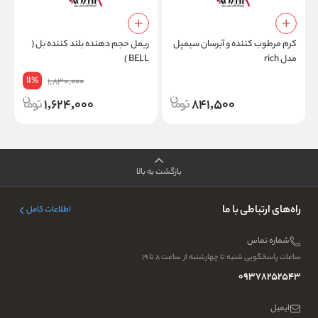
ک
کرم مرطوب کننده و آبرسان سیمپل
ریمل حجم دهنده بلند کننده بل (
مدل rich
BELL )
11
%
1,830,000
1,624,000
841,500
بازگشت به بالا
راه‌های ارتباطی با ما
اطلاعات کامل
شماره تماس
ساعات پاسخگویی شنبه تا چهارشنبه از ساعت ۸ تا ۱۹
09378252543
ایمیل