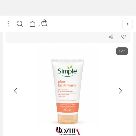
خانه
/
مراقبت از پوست
/
پاک کننده ها
/
ژل شستشو ویتامین سی سیمپل
0
1
/
2