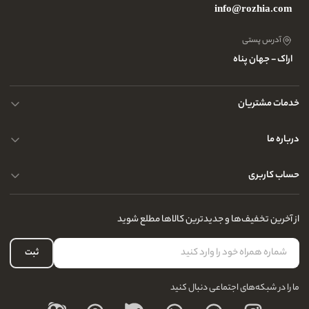
info@rozhia.com
آدرس پستی
اراک - جهان پناه
خدمات مشتریان
حریم خصوصی کاربران
درباره ما
راهنمای قوانین و مقررات
سوالات متداول
حساب کاربری
تماس با ما
آدرس فروشگاه
سوالات متداول
سفارشات شما
نحوه ارسال کالا
از آخرین تخفیف‌ها و جدیدترین کالاها مطلع شوید
لیست علاقه‌مندی
نحوه بازگشت کالا
حساب کاربری
ثبت
درباره ما
ما را در شبکه‌های اجتماعی دنبال کنید