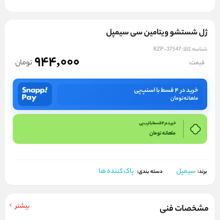
ژل شستشو ویتامین سی سیمپل
شناسه کالا:
RZP-37547
944,000
تومان
قیمت:
خرید در ۴ قسط با اسنپ‌پی
ماهانه
تومان
خرید در 4 قسط با ترب پی
ماهانه
تومان
سیمپل
پاک کننده ها
برند:
دسته بندی:
بیشتر
مشخصات فنی