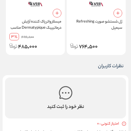
ژل شستشو صورت Refreshing
میسلار واتر پاک کننده آرایش
م
سیمپل
درماتیپیک Dermatypique مناسب
پوست نرمال تا خشک آبرسان قوی
م
3
%
499,800
حجم 250 میل
حج
485,000
764,500
نظرات کاربران
نظر خود را ثبت کنید
امتیاز کنونی : 0